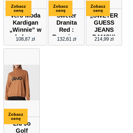
Zobacz
Zobacz
Zobacz
cenę
cenę
cenę
Vero Moda
Sweter
„SWETER
Kardigan
Dranita
GUESS
„Winnie” w
Red :
JEANS
kolorze
Rozmiar –
DAMSKI
108,87
zł
132,61
zł
214,99
zł
lawendowym
ONE SIZE
BIAŁY”
Zobacz
cenę
Liu Jo
Golf