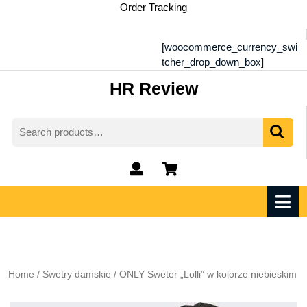
Skip
Order Tracking
to
content
[woocommerce_currency_swi
tcher_drop_down_box]
HR Review
Search
for:
My
shopping
Account
cart
O
M
Home
/
Swetry damskie
/ ONLY Sweter „Lolli” w kolorze niebieskim