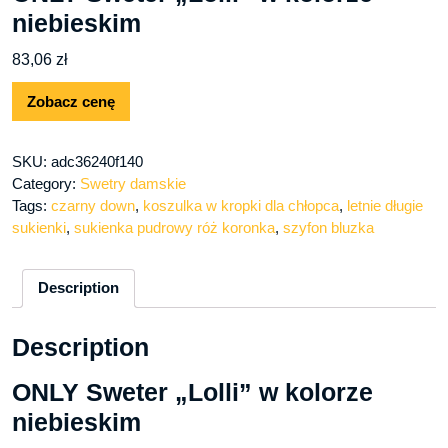
niebieskim
83,06
zł
Zobacz cenę
SKU:
adc36240f140
Category:
Swetry damskie
Tags:
czarny down
,
koszulka w kropki dla chłopca
,
letnie długie
sukienki
,
sukienka pudrowy róż koronka
,
szyfon bluzka
Description
Description
ONLY Sweter „Lolli” w kolorze
niebieskim