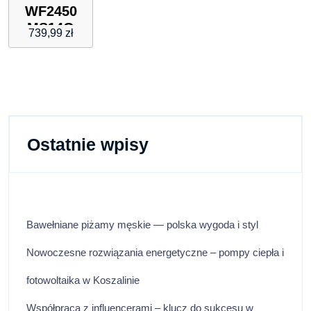
WF2450
MS14G
739,99
zł
Brązowy
Regular
Fit
Ostatnie wpisy
Bawełniane piżamy męskie — polska wygoda i styl
Nowoczesne rozwiązania energetyczne – pompy ciepła i
fotowoltaika w Koszalinie
Współpraca z influencerami – klucz do sukcesu w