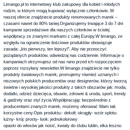
Limango.pl to internetowy klub zakupowy dla kobiet i młodych
rodzin, w którym mogą kupować wyłącznie członkowie. W
naszej ofercie znajdziecie produkty renomowanych marek –
czasami nawet do 80% taniej.Organizujemy trwające 3 do 7 dni
kampanie sprzedażowe dla naszych członków w ścisłej
współpracy ze znanymi markami z całej Europy.W limango, ze
względu na ograniczenie ilościowe produktów obowiązuje
zasada: „kto pierwszy, ten lepszy!”. Aby nie przeoczyć
pożądanych produktów, odwiedzaj nas codziennie. Informacje o
kampaniach otrzymujesz od nas rano przed ich rozpoczęciem
poprzez rozsyłany newsletter.W limango znajdziecie nie tylko
produkty światowych marek, promujemy również uznanych i
niszowych polskich producentów oraz designerów, którzy tworzą
świetne i wysokiej jakości produkty z takich obszarów jak: moda,
dodatki, odzież dziecięca, obuwie, zdrowie & uroda, sport, trendy
& gadżety oraz styl życia.Współpracując bezpośrednio z
producentami znanych marek, możemy oferować Wam tak
korzystne ceny.Opis produktu:- dekolt: okrągły- wzór splotu:
luźny- krój: prosty- look: jednokolorowy
opaski do włosów jak nosić, kwiaty do ślubu lublin, elka leszno