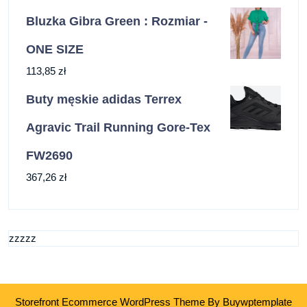
Bluzka Gibra Green : Rozmiar -
ONE SIZE
113,85
zł
Buty męskie adidas Terrex
Agravic Trail Running Gore-Tex
FW2690
367,26
zł
zzzzz
Storefront Ecommerce WordPress Theme
By Buywptemplate