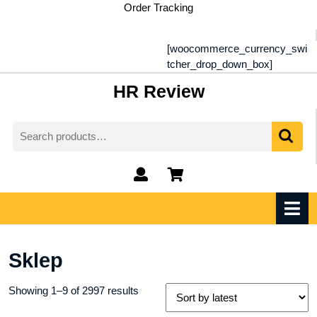
Skip
Order Tracking
to
content
[woocommerce_currency_swi
tcher_drop_down_box]
HR Review
Search
for:
My
shopping
Account
cart
O
M
Sklep
Showing 1–9 of 2997 results