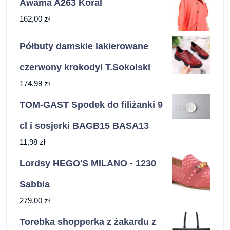
Awama A263 Koral
162,00
zł
Półbuty damskie lakierowane
czerwony krokodyl T.Sokolski
174,99
zł
TOM-GAST Spodek do filiżanki 9
cl i sosjerki BAGB15 BASA13
11,98
zł
Lordsy HEGO'S MILANO - 1230
Sabbia
279,00
zł
Torebka shopperka z żakardu z