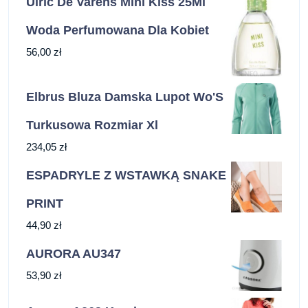
Ulric De Varens Mini Kiss 25Ml
Woda Perfumowana Dla Kobiet
56,00
zł
Elbrus Bluza Damska Lupot Wo'S
Turkusowa Rozmiar Xl
234,05
zł
ESPADRYLE Z WSTAWKĄ SNAKE
PRINT
44,90
zł
AURORA AU347
53,90
zł