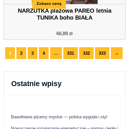
Zobacz cenę
NARZUTKA plażowa PAREO letnia
TUNIKA boho BIAŁA
66,89
zł
1
2
3
4
…
331
332
333
→
Ostatnie wpisy
Bawełniane piżamy męskie — polska wygoda i styl
Nowoczesne rozwiązania energetyczne – pompy ciepła i