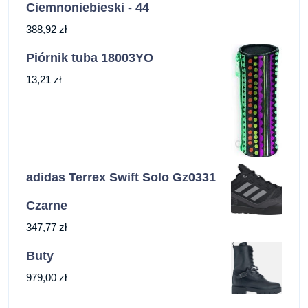
Ciemnoniebieski - 44
388,92
zł
Piórnik tuba 18003YO
13,21
zł
adidas Terrex Swift Solo Gz0331
Czarne
347,77
zł
Buty
979,00
zł