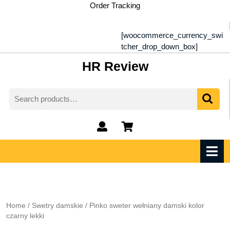
Skip
Order Tracking
to
content
[woocommerce_currency_swi
tcher_drop_down_box]
HR Review
Search
for:
My
shopping
Account
cart
O
M
Home
/
Swetry damskie
/ Pinko sweter wełniany damski kolor
czarny lekki