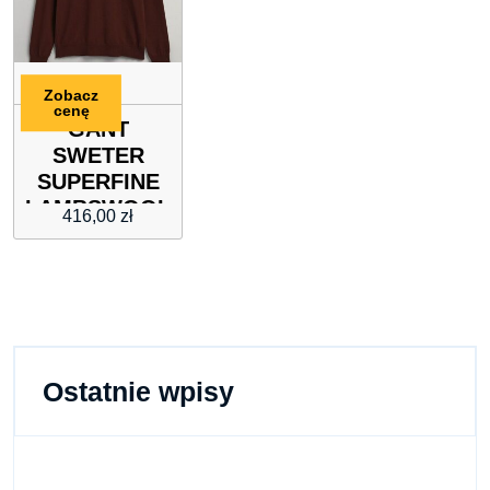
Zobacz
cenę
GANT
SWETER
SUPERFINE
LAMBSWOOL
416,00
zł
C-NECK
Ostatnie wpisy