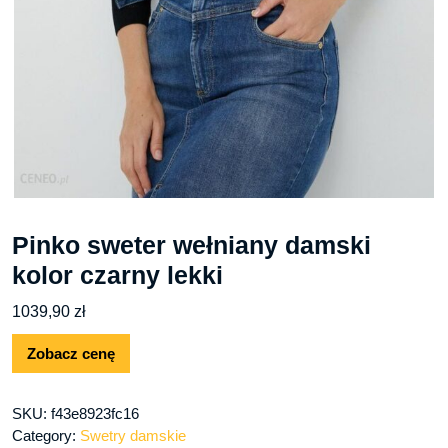
Pinko sweter wełniany damski
kolor czarny lekki
1039,90
zł
Zobacz cenę
SKU:
f43e8923fc16
Category:
Swetry damskie