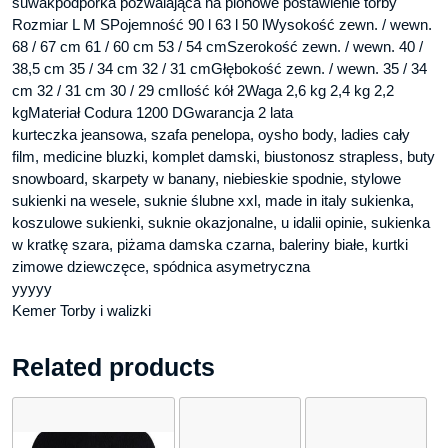
suwakpodpórka pozwalająca na pionowe postawienie torby
Rozmiar L M SPojemność 90 l 63 l 50 lWysokość zewn. / wewn.
68 / 67 cm 61 / 60 cm 53 / 54 cmSzerokość zewn. / wewn. 40 /
38,5 cm 35 / 34 cm 32 / 31 cmGłębokość zewn. / wewn. 35 / 34
cm 32 / 31 cm 30 / 29 cmIlość kół 2Waga 2,6 kg 2,4 kg 2,2
kgMateriał Codura 1200 DGwarancja 2 lata
kurteczka jeansowa, szafa penelopa, oysho body, ladies cały
film, medicine bluzki, komplet damski, biustonosz strapless, buty
snowboard, skarpety w banany, niebieskie spodnie, stylowe
sukienki na wesele, suknie ślubne xxl, made in italy sukienka,
koszulowe sukienki, suknie okazjonalne, u idalii opinie, sukienka
w kratkę szara, piżama damska czarna, baleriny białe, kurtki
zimowe dziewczęce, spódnica asymetryczna
yyyyy
Kemer Torby i walizki
Related products