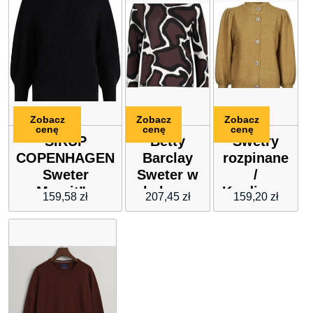
Zobacz
Zobacz
Zobacz
cenę
cenę
cenę
SIRUP
Betty
Swetry
COPENHAGEN
Barclay
rozpinane
Sweter
Sweter w
/
„Margit” w
kolorze
Kardigany
159,58
zł
207,45
zł
159,20
zł
kolorze
brązowo-
Vero
czarnym
beżowym
Moda
VMKARNA