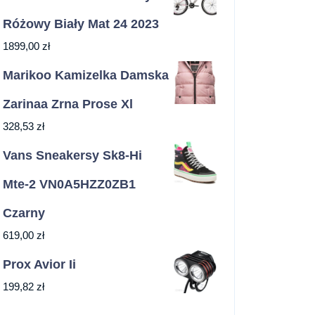
Różowy Biały Mat 24 2023
1899,00
zł
Marikoo Kamizelka Damska
Zarinaa Zrna Prose Xl
328,53
zł
Vans Sneakersy Sk8-Hi
Mte-2 VN0A5HZZ0ZB1
Czarny
619,00
zł
Prox Avior Ii
199,82
zł