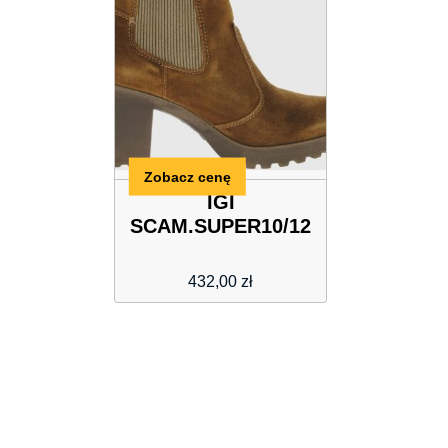
Zobacz cenę
IGI
SCAM.SUPER10/12
432,00
zł