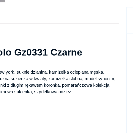
Solo Gz0331 Czarne
ew york, suknie dzianina, kamizelka ocieplana męska,
ryczna sukienka w kwiaty, kamizelka slubna, model synonim,
ukienki z długim rękawem koronka, pomarańczowa kolekcja
 zimowa sukienka, szydełkowa odzież