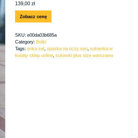
139,00
zł
Zobacz cenę
SKU:
e00da03b685a
Category:
Botki
Tags:
enka set
,
opaska na oczy sen
,
sukienka w
kwiaty sklep online
,
sukienki plus size warszawa