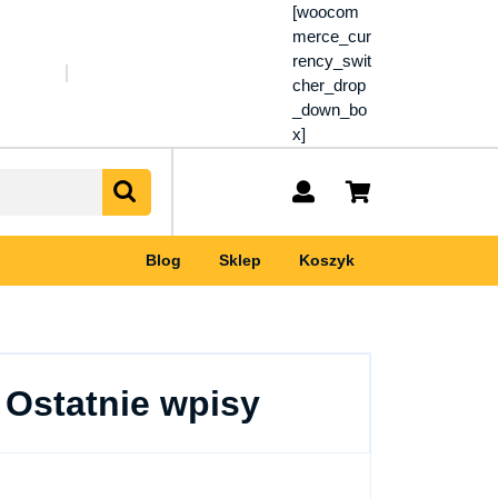
[woocom
merce_cur
rency_swit
cher_drop
_down_bo
x]
My
shopping
Account
cart
Blog
Sklep
Koszyk
Ostatnie wpisy