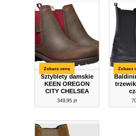
Zobacz cenę
Zobacz 
Sztyblety damskie
Baldini
KEEN OREGON
trzewik
CITY CHELSEA
c
349,95
zł
7