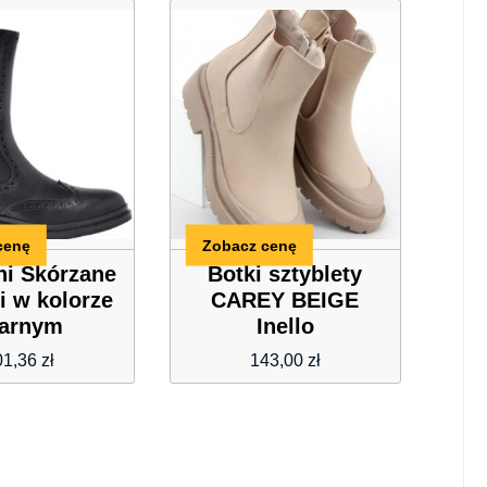
cenę
Zobacz cenę
ni Skórzane
Botki sztyblety
i w kolorze
CAREY BEIGE
zarnym
Inello
01,36
zł
143,00
zł