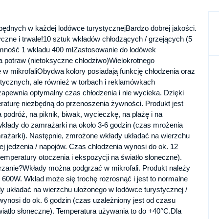
ędnych w każdej lodówce turystycznejBardzo dobrej jakości.
czne i trwałe!10 sztuk wkładów chłodzących / grzejących (5
mność 1 wkładu 400 mlZastosowanie do lodówek
la potraw (nietoksyczne chłodziwo)Wielokrotnego
mikrofaliObydwa kolory posiadają funkcję chłodzenia oraz
ycznych, ale również w torbach i reklamówkach
zapewnia optymalny czas chłodzenia i nie wycieka. Dzięki
turę niezbędną do przenoszenia żywności. Produkt jest
podróż, na piknik, biwak, wycieczkę, na plażę i na
kłady do zamrażarki na około 3-6 godzin (czas mrożenia
mrażarki). Następnie, zmrożone wkłady układać na wierzchu
ej jedzenia / napojów. Czas chłodzenia wynosi do ok. 12
emperatury otoczenia i ekspozycji na światło słoneczne).
grzanie?Wkłady można podgrzać w mikrofali. Produkt należy
 600W. Wkład może się trochę rozrosnąć i jest to normalne
y układać na wierzchu ułożonego w lodówce turystycznej /
 wynosi do ok. 6 godzin (czas uzależniony jest od czasu
wiatło słoneczne). Temperatura używania to do +40°C.Dla