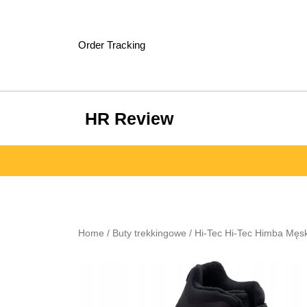
Skip
to
content
Order Tracking
HR Review
Home
/
Buty trekkingowe
/ Hi-Tec Hi-Tec Himba Mę