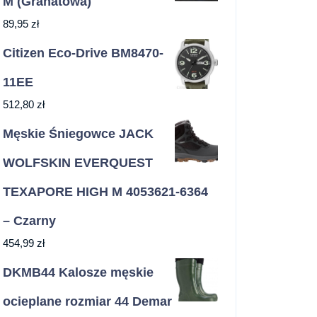
M (Granatowa)
89,95
zł
Citizen Eco-Drive BM8470-
11EE
512,80
zł
Męskie Śniegowce JACK
WOLFSKIN EVERQUEST
TEXAPORE HIGH M 4053621-6364
– Czarny
454,99
zł
DKMB44 Kalosze męskie
ocieplane rozmiar 44 Demar