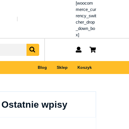
[woocom
merce_cur
rency_swit
cher_drop
_down_bo
x]
My
shopping
Account
cart
Blog
Sklep
Koszyk
Ostatnie wpisy