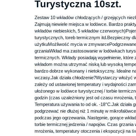
Turystyczna 10szt.
Zestaw 10 wkładów chłodzących / grzejących niezb
Zajmują niewiele miejsca w lodówce. Bardzo prakty
wkładów niebieskich, 5 wkładów czerwonych)Poje
turystycznych, toreb termicznym itd.Bezpieczny d
użytkuMożliwość mycia w zmywarcePodgrzewane w 
grzaniaWkład ma zastosowanie w lodówkach turyst
termicznych. Wkłady posiadają wypełnienie, które 
wkładom można utrzymać niską lub wysoką tempera
bardzo dobrze wykonany i nietoksyczny. Idealne na 
wczasy.Jak działa chłodzenie?Wystarczy włożyć w
zależy od ustawionej temperatury i wydajności za
ułożonego w lodówce turystycznej / torbie termiczn
godzin (czas uzależniony jest od czasu mrożenia, t
Temperatura używania to od ok. -18°C.Jak działa 
podgrzewać nie dłużej niż 1 minutę w mikrofalówce
podczas jego ogrzewania. Następnie, gorące wkład
torbie termicznej jedzenia / napojów. Czas grzania
mrożenia, temperatury otoczenia i ekspozycji na ś