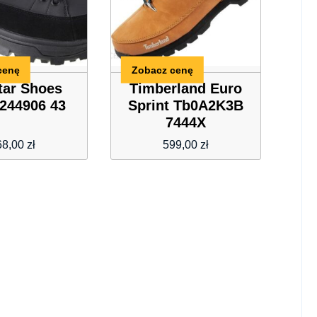
cenę
Zobacz cenę
tar Shoes
Timberland Euro
244906 43
Sprint Tb0A2K3B
7444X
68,00
zł
599,00
zł