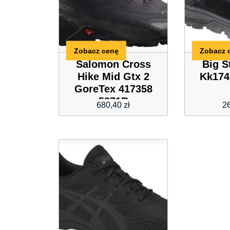
Zobacz cenę
Zobacz 
Salomon Cross
Big S
Hike Mid Gtx 2
Kk174
GoreTex 417358
5371R
680,40
zł
2