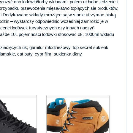
yłożyć dno lodówki/torby wkładami, potem układać jedzenie i
przypadku przewożenia mięsa/łatwo topiących się produktów,
mi.Dedykowane wkłady mrożące są w stanie utrzymać niską
odzin – wystarczy odpowiednio wcześniej zamrozić je w
ucenci lodówek turystycznych czy innych naczyń
 każde 10L pojemności lodówki stosować ok. 1000ml wkładu
ziecięcych uk, garnitur młodzieżowy, top secret sukienki
amskie, cat buty, cypr film, sukienka dkny