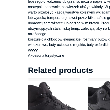
lepszego chłodzenia lub grzania, można najpierw w
następnie ponownie, na wierzch ułożyć wkłady. W 
warto przełożyć każdą warstwę kolejnymi wkłada
lub wysoką temperaturę nawet przez kilkanaście g
domowej zamrażarce lub ogrzać w mikrofali. Prod
utrzymujących stała niską temp. zalecają, aby na
mrożącego.
koszule dla chłopców eleganckie, rozmiary butów d
wieczorowe, buty ocieplane męskie, buty oxfordki d
yyyyy
Akcesoria turystyczne
Related products