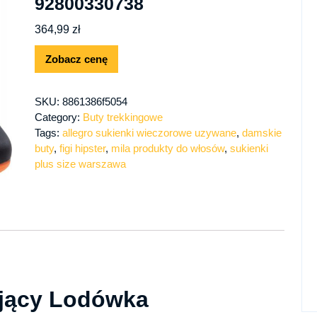
92800330738
364,99
zł
Zobacz cenę
SKU:
8861386f5054
Category:
Buty trekkingowe
Tags:
allegro sukienki wieczorowe uzywane
,
damskie
buty
,
figi hipster
,
mila produkty do włosów
,
sukienki
plus size warszawa
jący Lodówka