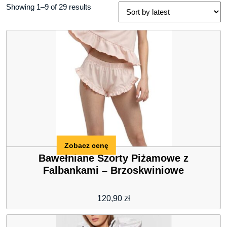
Showing 1–9 of 29 results
Zobacz cenę
Bawełniane Szorty Piżamowe z
Falbankami – Brzoskwiniowe
120,90
zł