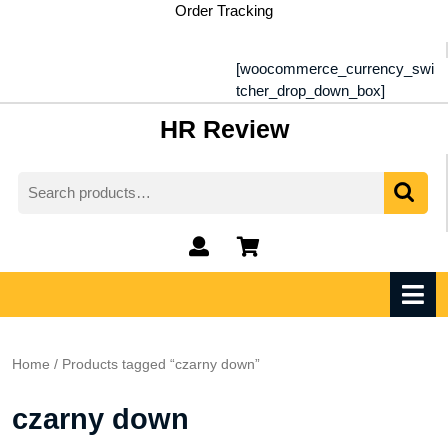
Skip
Order Tracking
to
content
[woocommerce_currency_swi
tcher_drop_down_box]
HR Review
Search
for:
My
shopping
Account
cart
O
M
Home
/ Products tagged “czarny down”
czarny down