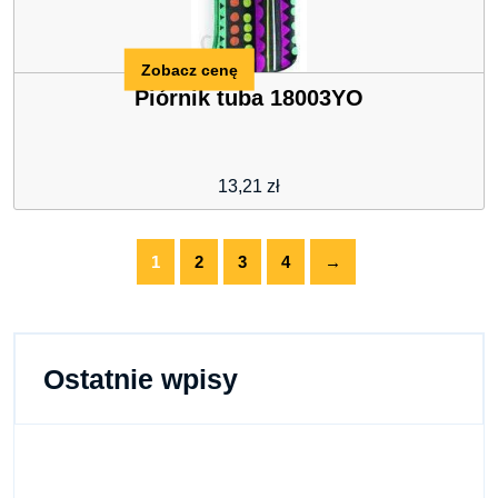
Zobacz cenę
Piórnik tuba 18003YO
13,21
zł
1
2
3
4
→
Ostatnie wpisy