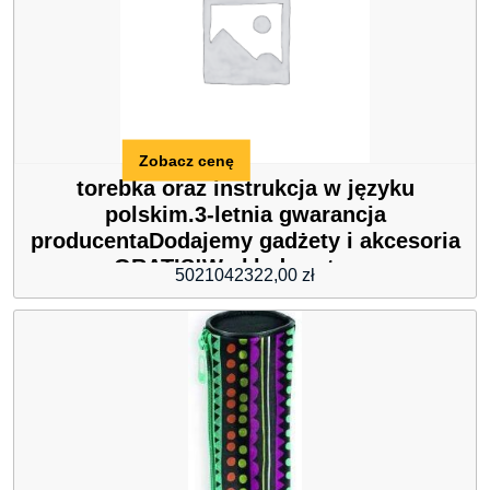
Zobacz cenę
torebka oraz instrukcja w języku
polskim.3-letnia gwarancja
producentaDodajemy gadżety i akcesoria
GRATIS!W skład zestawu
5021042322,00
zł
wchodzi:Oryginalny zegarek Orient od
oficjalnego polskiego dystrybutora Poljot
EuroOryginalne pudełko