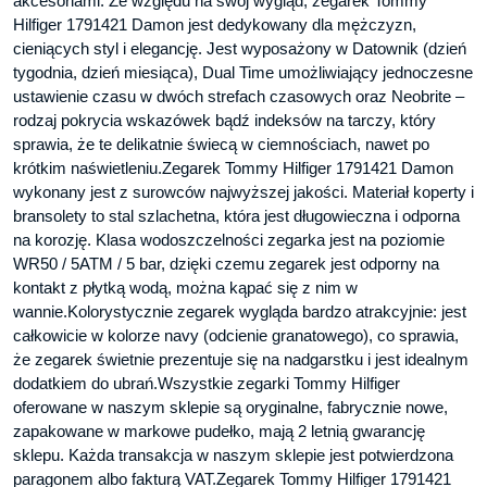
akcesoriami. Ze względu na swój wygląd, zegarek Tommy
Hilfiger 1791421 Damon jest dedykowany dla mężczyzn,
cieniących styl i elegancję. Jest wyposażony w Datownik (dzień
tygodnia, dzień miesiąca), Dual Time umożliwiający jednoczesne
ustawienie czasu w dwóch strefach czasowych oraz Neobrite –
rodzaj pokrycia wskazówek bądź indeksów na tarczy, który
sprawia, że te delikatnie świecą w ciemnościach, nawet po
krótkim naświetleniu.Zegarek Tommy Hilfiger 1791421 Damon
wykonany jest z surowców najwyższej jakości. Materiał koperty i
bransolety to stal szlachetna, która jest długowieczna i odporna
na korozję. Klasa wodoszczelności zegarka jest na poziomie
WR50 / 5ATM / 5 bar, dzięki czemu zegarek jest odporny na
kontakt z płytką wodą, można kąpać się z nim w
wannie.Kolorystycznie zegarek wygląda bardzo atrakcyjnie: jest
całkowicie w kolorze navy (odcienie granatowego), co sprawia,
że zegarek świetnie prezentuje się na nadgarstku i jest idealnym
dodatkiem do ubrań.Wszystkie zegarki Tommy Hilfiger
oferowane w naszym sklepie są oryginalne, fabrycznie nowe,
zapakowane w markowe pudełko, mają 2 letnią gwarancję
sklepu. Każda transakcja w naszym sklepie jest potwierdzona
paragonem albo fakturą VAT.Zegarek Tommy Hilfiger 1791421