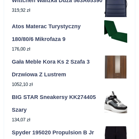
Wittchen Walizka Duża 563A65390
319,92
zł
Atos Materac Turystyczny
180/80/6 Mikrofaza 9
176,00
zł
Gała Meble Kora Ks 2 Szafa 3
Drzwiowa Z Lustrem
1052,10
zł
BIG STAR Sneakersy KK274405
Szary
134,07
zł
Spyder 195020 Propulsion B Jr