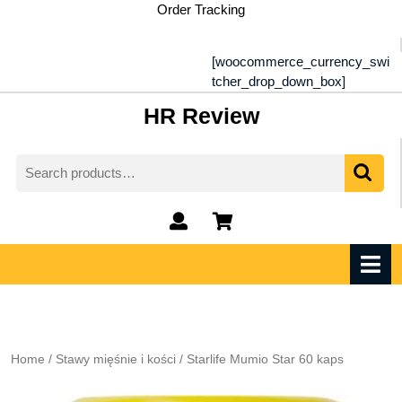
Skip
Order Tracking
to
content
[woocommerce_currency_swi
tcher_drop_down_box]
HR Review
Search
for:
My
shopping
Account
cart
O
M
Home
/
Stawy mięśnie i kości
/ Starlife Mumio Star 60 kaps