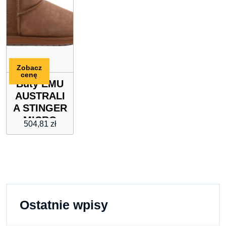
Zobacz
cenę
Buty EMU
AUSTRALI
A STINGER
MICRO
504,81
zł
CHESTNUT
WATER
RESISTANT
Ostatnie wpisy