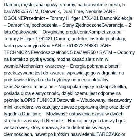
Damon, męski, analogowy, srebrny, na bransolecie mesh, 5
bar/WR50/5 ATM, Datownik, Dual Time, NeobriteDANE
OGÓLNEPrzedmiot – Tommy Hilfiger 1791421 DamonKolekcja
– DamonKraj pochodzenia – Stany ZjednoczoneGwarancja – 2
lata.Opakowanie – Oryginalne producentaKomplet zakupu –
Tommy Hilfiger 1791421 Damon, pudełko, instrukcja obsługi,
karta gwarancyjna.Kod EAN – 7613272249881DANE
TECHNICZNEWodoszczelność 5 bar/ WR50 / 5 ATM – Odporny
na kontakt z płytką wodą, można kąpać się z nim w
wannie.Mechanizm kwarcowy – Energia pobrana z baterii,
przekazywana jest do kwarcu, wprawiając go w drgania, na
podstawie których układ cyfrowy odmierza aktualny
czas.Szkiełko mineralne – Najpopularniejszy rodzaj szkiełka,
posiada dużą elastyczność, dzięki czemu jest odporne na
pęknięcia.OPIS FUNKCJIDatownik – Wbudowany, niezawodny
mini kalendarz, wskazujący zawsze poprawną datę oraz dzień
tygodnia.Dual time – Możliwość ustawienia czasu w dwóch
strefach czasowych.Neobrite – Rodzaj pokrycia tarczy bądź
wskazówek, który sprawia, że te delikatnie świecą w
ciemnościach, nawet po krótkim naświetleniu.TARCZAKolor