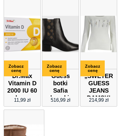
Zobacz
Zobacz
Zobacz
cenę
cenę
cenę
Dr.Max
Guess
„SWETER
Vitamin D
botki
GUESS
2000 IU 60
Safia
JEANS
kaps
damskie
DAMSKI
11,99
zł
516,99
zł
214,99
zł
kolor
BIAŁY”
czarny na
słupku