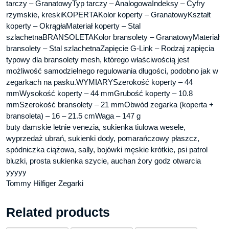
tarczy – GranatowyTyp tarczy – AnalogowaIndeksy – Cyfry
rzymskie, kreskiKOPERTAKolor koperty – GranatowyKształt
koperty – OkrągłaMateriał koperty – Stal
szlachetnaBRANSOLETAKolor bransolety – GranatowyMateriał
bransolety – Stal szlachetnaZapięcie G-Link – Rodzaj zapięcia
typowy dla bransolety mesh, którego właściwością jest
możliwość samodzielnego regulowania długości, podobno jak w
zegarkach na pasku.WYMIARYSzerokość koperty – 44
mmWysokość koperty – 44 mmGrubość koperty – 10.8
mmSzerokość bransolety – 21 mmObwód zegarka (koperta +
bransoleta) – 16 – 21.5 cmWaga – 147 g
buty damskie letnie venezia, sukienka tiulowa wesele,
wyprzedaż ubrań, sukienki dody, pomarańczowy płaszcz,
spódniczka ciążowa, sally, bojówki męskie krótkie, psi patrol
bluzki, prosta sukienka szycie, auchan żory godz otwarcia
yyyyy
Tommy Hilfiger Zegarki
Related products