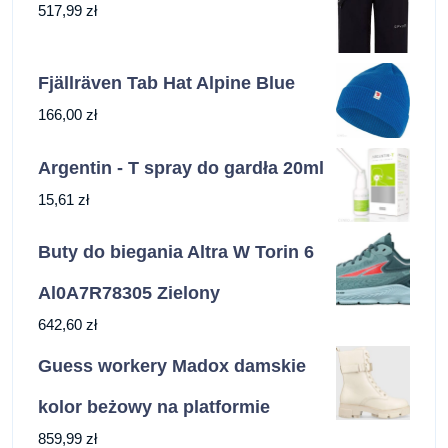
517,99
zł
Fjällräven Tab Hat Alpine Blue
166,00
zł
Argentin - T spray do gardła 20ml
15,61
zł
Buty do biegania Altra W Torin 6
Al0A7R78305 Zielony
642,60
zł
Guess workery Madox damskie
kolor beżowy na platformie
859,99
zł