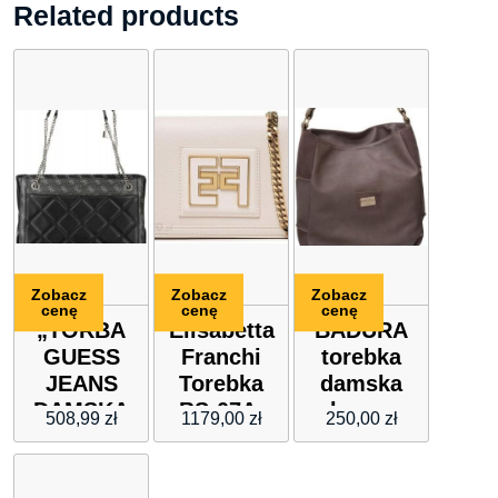
Related products
Zobacz
Zobacz
Zobacz
cenę
cenę
cenę
„TORBA
Elisabetta
BADURA
GUESS
Franchi
torebka
JEANS
Torebka
damska
DAMSKA
BS-07A-
shopper
508,99
zł
1179,00
zł
250,00
zł
CZARNA”
26E2-V240
bag
Beżowy
shopperka
98184