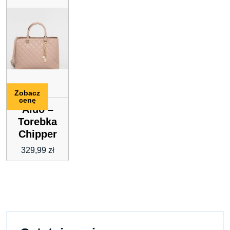
Zobacz
cenę
Aldo –
Torebka
Chipper
329,99
zł