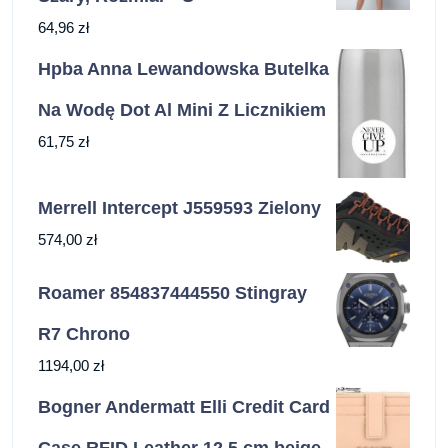
64,96
zł
Hpba Anna Lewandowska Butelka
Na Wodę Dot Al Mini Z Licznikiem
61,75
zł
Merrell Intercept J559593 Zielony
574,00
zł
Roamer 854837444550 Stingray
R7 Chrono
1194,00
zł
Bogner Andermatt Elli Credit Card
Case RFID Leather 12,5 cm beige