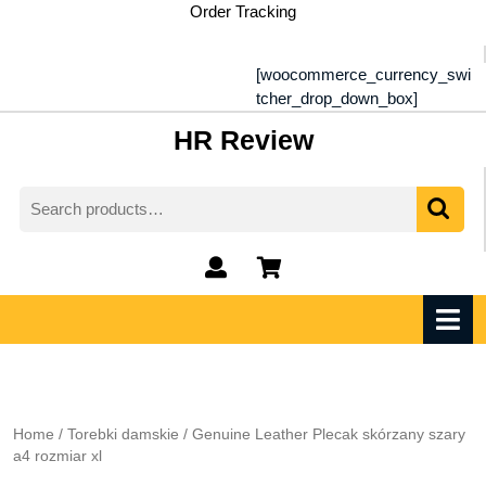
Skip
Order Tracking
to
content
[woocommerce_currency_swi
tcher_drop_down_box]
HR Review
Search
for:
My
shopping
Account
cart
O
M
Home
/
Torebki damskie
/ Genuine Leather Plecak skórzany szary
a4 rozmiar xl