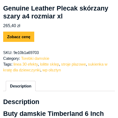
Genuine Leather Plecak skórzany
szary a4 rozmiar xl
265,40
zł
Zobacz cenę
SKU:
9e10b1a69703
Category:
Torebki damskie
Tags:
linea 30 efekty
,
lolitte sklep
,
stroje plazowe
,
sukienka w
kratę dla dziewczynki
,
wp olsztyn
Description
Description
Buty damskie Timberland 6 Inch