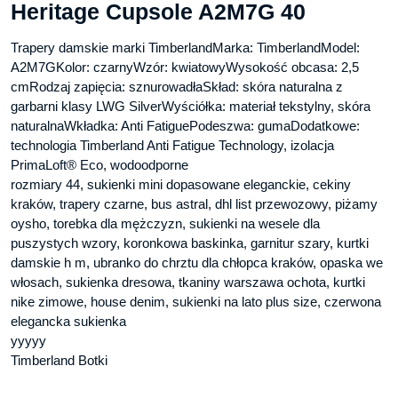
Heritage Cupsole A2M7G 40
Trapery damskie marki TimberlandMarka: TimberlandModel:
A2M7GKolor: czarnyWzór: kwiatowyWysokość obcasa: 2,5
cmRodzaj zapięcia: sznurowadłaSkład: skóra naturalna z
garbarni klasy LWG SilverWyściółka: materiał tekstylny, skóra
naturalnaWkładka: Anti FatiguePodeszwa: gumaDodatkowe:
technologia Timberland Anti Fatigue Technology, izolacja
PrimaLoft® Eco, wodoodporne
rozmiary 44, sukienki mini dopasowane eleganckie, cekiny
kraków, trapery czarne, bus astral, dhl list przewozowy, piżamy
oysho, torebka dla mężczyzn, sukienki na wesele dla
puszystych wzory, koronkowa baskinka, garnitur szary, kurtki
damskie h m, ubranko do chrztu dla chłopca kraków, opaska we
włosach, sukienka dresowa, tkaniny warszawa ochota, kurtki
nike zimowe, house denim, sukienki na lato plus size, czerwona
elegancka sukienka
yyyyy
Timberland Botki