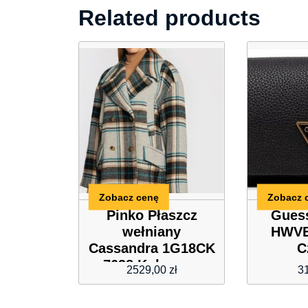
Related products
Zobacz cenę
Zobacz 
Pinko Płaszcz
Gues
wełniany
HWVB
Cassandra 1G18CK
C
7638 Kolorowy
2529,00
zł
3
Regular Fit