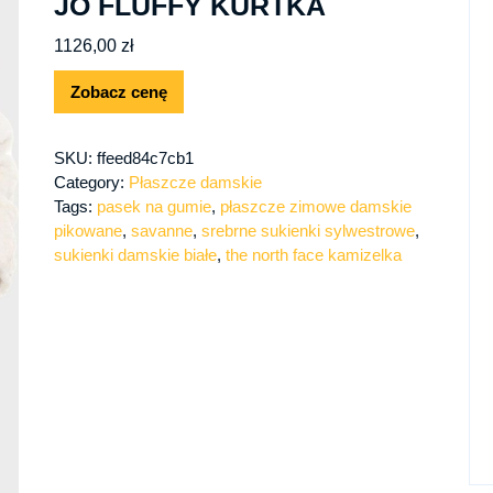
JO FLUFFY KURTKA
1126,00
zł
Zobacz cenę
SKU:
ffeed84c7cb1
Category:
Płaszcze damskie
Tags:
pasek na gumie
,
płaszcze zimowe damskie
pikowane
,
savanne
,
srebrne sukienki sylwestrowe
,
sukienki damskie białe
,
the north face kamizelka