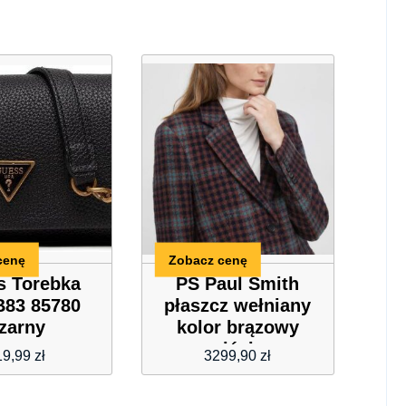
cenę
Zobacz cenę
s Torebka
PS Paul Smith
83 85780
płaszcz wełniany
zarny
kolor brązowy
przejściowy
19,99
zł
3299,90
zł