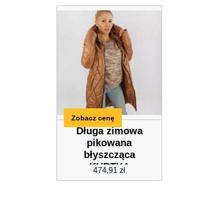
Zobacz cenę
Długa zimowa
pikowana
błyszcząca
KURTKA
474,91
zł