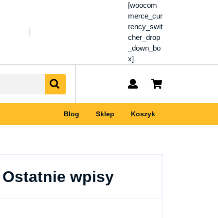
[woocom
merce_cur
rency_swit
cher_drop
_down_bo
x]
My
shopping
Account
cart
Blog
Sklep
Koszyk
Ostatnie wpisy