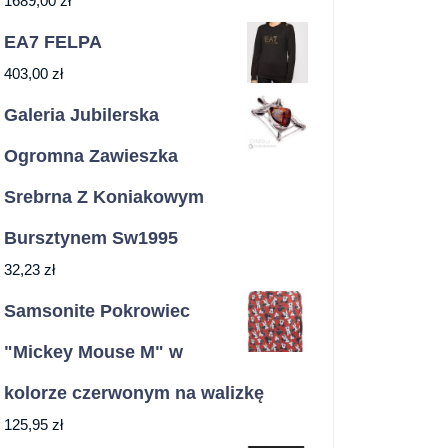
1689,00
zł
EA7 FELPA
403,00
zł
Galeria Jubilerska
Ogromna Zawieszka
Srebrna Z Koniakowym
Bursztynem Sw1995
32,23
zł
Samsonite Pokrowiec
"Mickey Mouse M" w
kolorze czerwonym na walizkę
125,95
zł