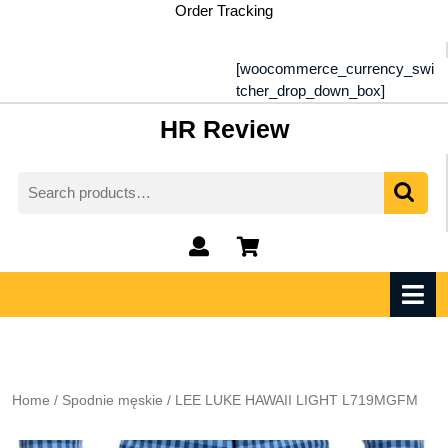
Skip
Order Tracking
to
content
[woocommerce_currency_swi
tcher_drop_down_box]
HR Review
Search
for:
My
shopping
Account
cart
O
M
Home
/
Spodnie męskie
/ LEE LUKE HAWAII LIGHT L719MGFM