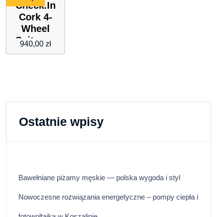
Check.In
Cork 4-
Wheel
Suitcase
940,00
zł
Set 3-pcs.
schwarz
Ostatnie wpisy
Bawełniane piżamy męskie — polska wygoda i styl
Nowoczesne rozwiązania energetyczne – pompy ciepła i
fotowoltaika w Koszalinie