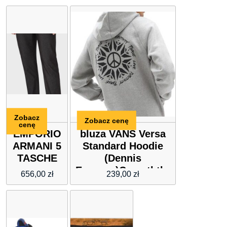
Zobacz
Zobacz cenę
cenę
EMPORIO
bluza VANS Versa
ARMANI 5
Standard Hoodie
TASCHE
(Dennis
Enarson)Cemnththr
656,00
zł
239,00
zł
(E41)