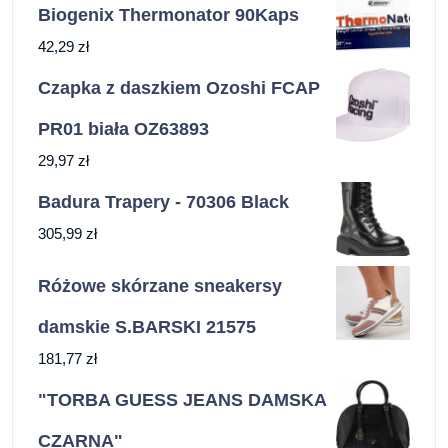
Biogenix Thermonator 90Kaps
42,29
zł
Czapka z daszkiem Ozoshi FCAP
PR01 biała OZ63893
29,97
zł
Badura Trapery - 70306 Black
305,99
zł
Różowe skórzane sneakersy
damskie S.BARSKI 21575
181,77
zł
"TORBA GUESS JEANS DAMSKA
CZARNA"