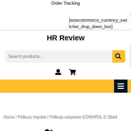
Skip
Order Tracking
to
content
[woocommerce_currency_swi
tcher_drop_down_box]
HR Review
Search
for:
My
shopping
Account
cart
O
M
Home
/
Półbuty męskie
/ Półbuty wizytowe CONHPOL C-2644