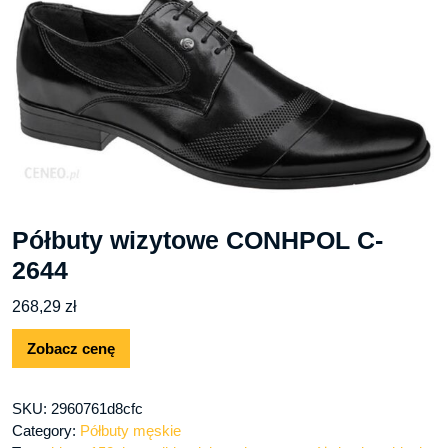
Półbuty wizytowe CONHPOL C-
2644
268,29
zł
Zobacz cenę
SKU:
2960761d8cfc
Category:
Półbuty męskie