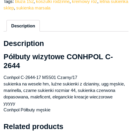
Tags:
bluza 152
,
koszulki rodzinne
,
kremowy róż
,
letnia sukienka
sklep
,
sukienka marsala
Description
Description
Półbuty wizytowe CONHPOL C-
2644
Conhpol C-2644-17 M5S01 Czarny/17
sukienka na wesele hm, luźne sukienki z dzianiny, ugg męskie,
marinella, czarne sukienki rozmiar 44, sukienka czerwona
dopasowana, maleficent, eleganckie kreacje wieczorowe
yyyyy
Conhpol Półbuty męskie
Related products