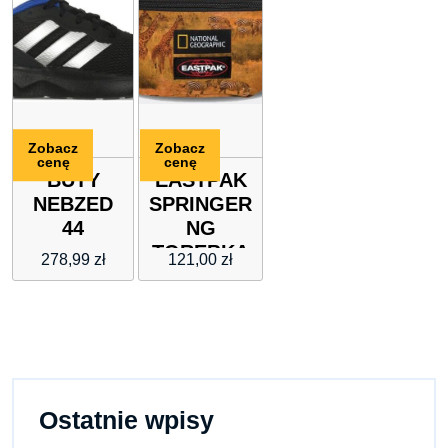
Zobacz
Zobacz
cenę
cenę
BUTY
EASTPAK
NEBZED
SPRINGER
44
NG
TOREBKA
278,99
zł
121,00
zł
( wymiary:
W 16.5 x
SZ 23 x G
8.5 cm.. )
Ostatnie wpisy