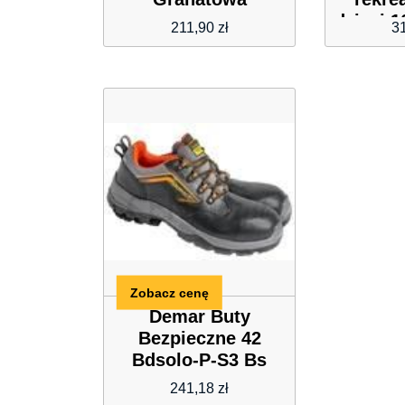
dzieci 
211,90
zł
3
Zobacz cenę
Demar Buty
Bezpieczne 42
Bdsolo-P-S3 Bs
241,18
zł