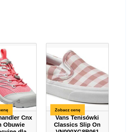
cenę
Zobacz cenę
handler Cnx
Vans Tenisówki
h Obuwie
Classics Slip On
acyjne dla
VN000XG8B061