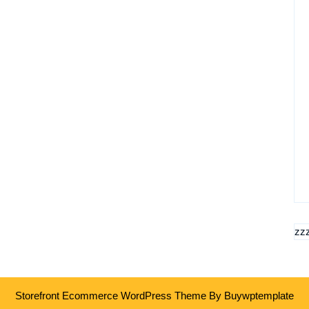
zz
Storefront Ecommerce WordPress Theme
By Buywptemplate