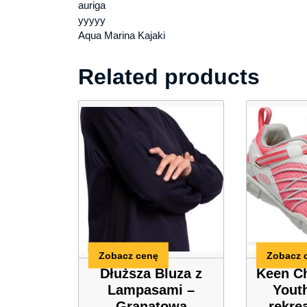
auriga
yyyyy
Aqua Marina Kajaki
Related products
Zobacz cenę
Zobacz 
Dłuższa Bluza z
Keen C
Lampasami –
Yout
Granatowa
rekre