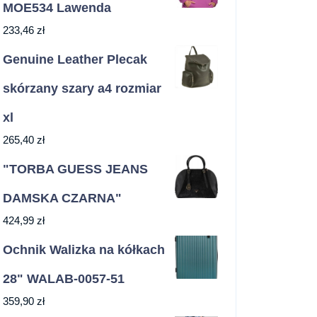
MOE534 Lawenda
233,46
zł
Genuine Leather Plecak
skórzany szary a4 rozmiar
xl
265,40
zł
"TORBA GUESS JEANS
DAMSKA CZARNA"
424,99
zł
Ochnik Walizka na kółkach
28" WALAB-0057-51
359,90
zł