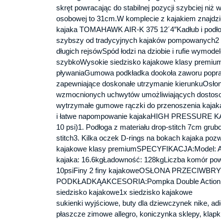
skręt powracając do stabilnej pozycji szybciej ni
osobowej to 31cm.W komplecie z kajakiem znajdzie
kajaka TOMAHAWK AIR-K 375 12´4″Kadłub i podłoga
szybszy od tradycyjnych kajaków pompowanych2 
długich rejsówSpód łodzi na dziobie i rufie wymodel
szybkoWysokie siedzisko kajakowe klasy premium 
pływaniaGumowa podkładka dookoła zaworu popra
zapewniające doskonałe utrzymanie kierunkuOsłona
wzmocnionych uchwytów umożliwiających dostosowan
wytrzymałe gumowe rączki do przenoszenia kajak
i łatwe napompowanie kajakaHIGH PRESSURE KAY
10 psi)1. Podłoga z materiału drop-stitch 7cm grub
stitch3. Kilka oczek D-rings na bokach kajaka poz
kajakowe klasy premiumSPECYFIKACJA:Model: AI
kajaka: 16.6kgŁadowność: 128kgLiczba komór pow
10psiFiny 2 finy kajakoweOSŁONA PRZE
PODKŁADKĄAKCESORIA:Pompka Double Action V1T
siedzisko kajakowe1x siedzisko kajakowe
sukienki wyjściowe, buty dla dziewczynek nike, adi
płaszcze zimowe allegro, koniczynka sklepy, klapki