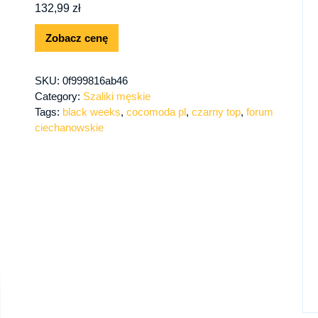
132,99
zł
Zobacz cenę
SKU:
0f999816ab46
Category:
Szaliki męskie
Tags:
black weeks
,
cocomoda pl
,
czarny top
,
forum
ciechanowskie