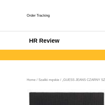
Skip
to
content
Order Tracking
HR Review
Home
/
Szaliki męskie
/ „GUESS JEANS CZARNY SZ