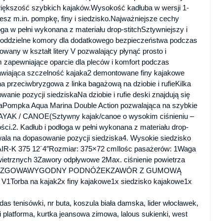
ż większość szybkich kajaków.Wysokość kadłuba w wersji 1-
sz m.in. pompkę, finy i siedzisko.Najważniejsze cechy
 w pełni wykonana z materiału drop-stitchSztywniejszy i
oddzielne komory dla dodatkowego bezpieczeństwa podczas
owany w kształt litery V pozwalający płynąć prosto i
zapewniające oparcie dla pleców i komfort podczas
wiająca szczelność kajaka2 demontowane finy kajakowe
 przeciwbryzgowa z linka bagażową na dziobie i rufieKilka
ie pozycji siedziskaNa dziobie i rufie deski znajdują się
aPompka Aqua Marina Double Action pozwalająca na szybkie
AK / CANOE(Sztywny kajak/canoe o wysokim ciśnieniu –
ości.2. Kadłub i podłoga w pełni wykonana z materiału drop-
wala na dopasowanie pozycji siedziska4. Wysokie siedzisko
R-K 375 12´4″Rozmiar: 375×72 cmIlośc pasażerów: 1Waga
ietrznych 3Zawory odpływowe 2Max. ciśnienie powietrza
CIWBRYZGOWAWYGODNY PODNÓŻEKZAWÓR Z GUMOWĄ
orba na kajak2x finy kajakowe1x siedzisko kajakowe1x
das tenisówki, nr buta, koszula biała damska, lider włocławek,
 platforma, kurtka jeansowa zimowa, lalous sukienki, west