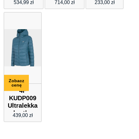
534,99
zł
714,00
zł
233,00
zł
WOLFSKIN
Jacket
HELIUM
WOMEN
1203641-
6353
Zobacz
cenę
4F
KUDP009
Ultralekka
kurtka
439,00
zł
damska
H4Z21-
KUDP009