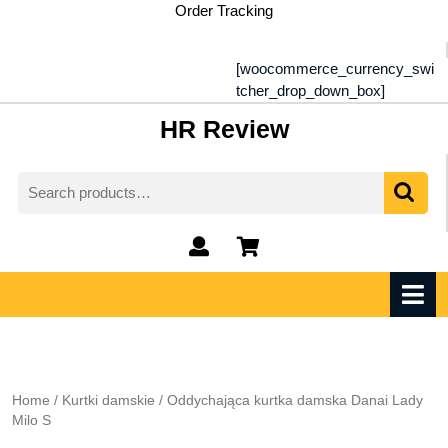
Skip
Order Tracking
to
content
[woocommerce_currency_swi
tcher_drop_down_box]
HR Review
Search
for:
My
shopping
Account
cart
O
M
Home
/
Kurtki damskie
/ Oddychająca kurtka damska Danai Lady
Milo S