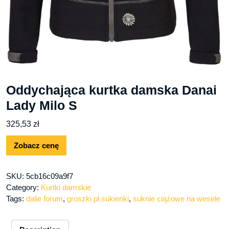
Oddychająca kurtka damska Danai
Lady Milo S
325,53
zł
Zobacz cenę
SKU:
5cb16c09a9f7
Category:
Kurtki damskie
Tags:
dalie forum
,
groszki pl sukienki
,
suknie ciążowe na wesele