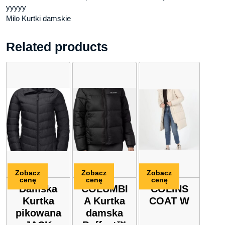
yyyyy
Milo Kurtki damskie
Related products
Zobacz
Zobacz
Zobacz
cenę
cenę
cenę
Damska
COLUMBI
COLINS
Kurtka
A Kurtka
COAT W
pikowana
damska
JACK
Puffect™