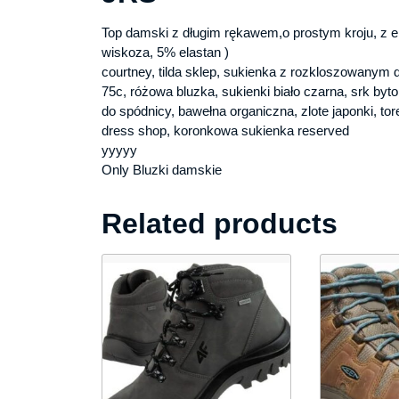
Top damski z długim rękawem,o prostym kroju, z e
wiskoza, 5% elastan )
courtney, tilda sklep, sukienka z rozkloszowanym d
75c, różowa bluzka, sukienki biało czarna, srk byto
do spódnicy, bawełna organiczna, zlote japonki, tor
dress shop, koronkowa sukienka reserved
yyyyy
Only Bluzki damskie
Related products