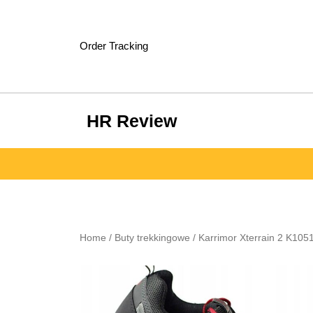
Skip
to
content
Order Tracking
HR Review
Home
/
Buty trekkingowe
/ Karrimor Xterrain 2 K1051