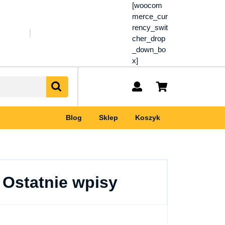
[woocom
merce_cur
rency_swit
cher_drop
_down_bo
x]
My
shopping
Account
cart
Blog
Sklep
Koszyk
Ostatnie wpisy