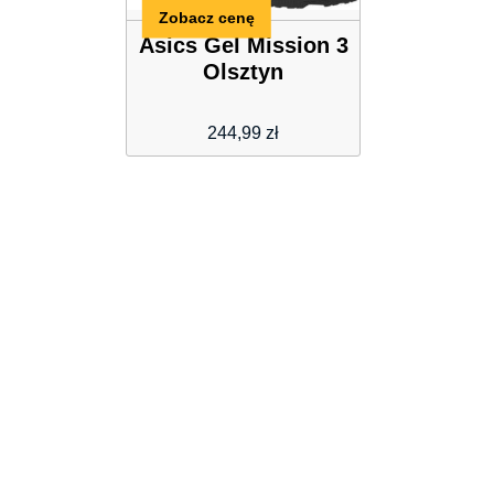
Zobacz cenę
Asics Gel Mission 3
Olsztyn
244,99
zł