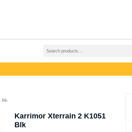
Search
for:
 Blk
Karrimor Xterrain 2 K1051
Blk