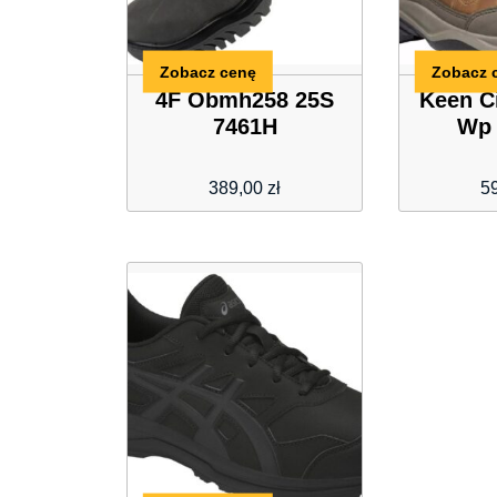
Zobacz cenę
Zobacz 
4F Obmh258 25S
Keen C
7461H
Wp 
389,00
zł
5