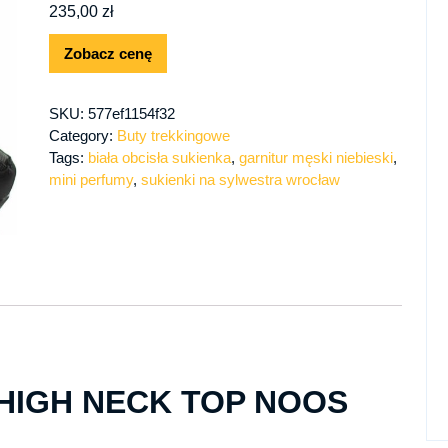
235,00
zł
Zobacz cenę
SKU:
577ef1154f32
Category:
Buty trekkingowe
Tags:
biała obcisła sukienka
,
garnitur męski niebieski
,
mini perfumy
,
sukienki na sylwestra wrocław
HIGH NECK TOP NOOS