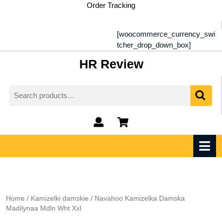
Skip
Order Tracking
to
content
[woocommerce_currency_swi
tcher_drop_down_box]
HR Review
Search
for:
My
shopping
Account
cart
O
M
Home
/
Kamizelki damskie
/ Navahoo Kamizelka Damska
Madilynaa Mdln Wht Xxl