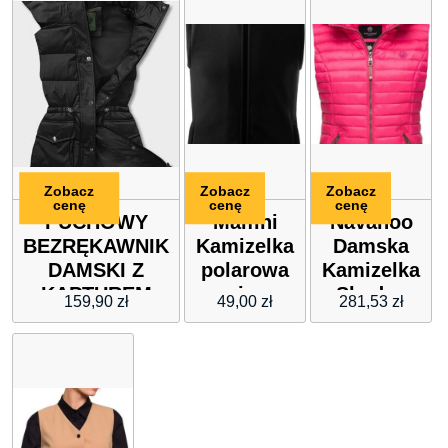
Zobacz
Zobacz
Zobacz
cenę
cenę
cenę
PUCHOWY
Malfini
Navahoo
BEZRĘKAWNIK
Kamizelka
Damska
DAMSKI Z
polarowa
Kamizelka
KAPTUREM
unisex
Shadaa
159,90
zł
49,00
zł
281,53
zł
CZARNY (CAN-
5X8
Pink Xl
860)
czarny XS