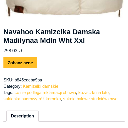
Navahoo Kamizelka Damska
Madilynaa Mdln Wht Xxl
258,03
zł
Zobacz cenę
SKU:
b845edeba9ba
Category:
Kamizelki damskie
Tags:
co nie podlega reklamacji obuwia
,
kozaczki na lato
,
sukienka pudrowy róż koronka
,
suknie balowe studniówkowe
Description