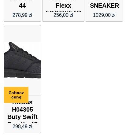
44
Flexx
SNEAKER
FOOTWEAR
278,99
zł
256,00
zł
1029,00
zł
Zobacz
cenę
Adidas
H04305
Buty Swift
Run X r.42
298,49
zł