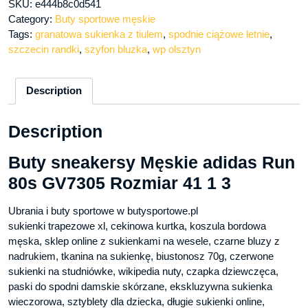
SKU:
e444b8c0d541
Category:
Buty sportowe męskie
Tags:
granatowa sukienka z tiulem
,
spodnie ciążowe letnie
,
szczecin randki
,
szyfon bluzka
,
wp olsztyn
Description
Description
Buty sneakersy Męskie adidas Run
80s GV7305 Rozmiar 41 1 3
Ubrania i buty sportowe w butysportowe.pl
sukienki trapezowe xl, cekinowa kurtka, koszula bordowa
męska, sklep online z sukienkami na wesele, czarne bluzy z
nadrukiem, tkanina na sukienkę, biustonosz 70g, czerwone
sukienki na studniówke, wikipedia nuty, czapka dziewczęca,
paski do spodni damskie skórzane, ekskluzywna sukienka
wieczorowa, sztyblety dla dziecka, długie sukienki online,