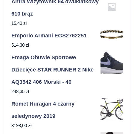
Antra Wizytownik 64 dwuklatkowy
610 brąz
15,49
zł
Emporio Armani EGS2762251
514,30
zł
Emaga Obuwie Sportowe
Dziecięce STAR RUNNER 2 Nike
AQ3542 406 Morski - 40
248,35
zł
Romet Huragan 4 czarny
seledynowy 2019
3198,00
zł