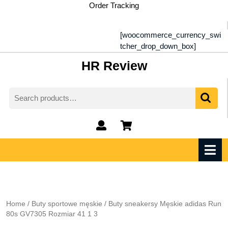
Skip
Order Tracking
to
content
[woocommerce_currency_swi
tcher_drop_down_box]
HR Review
Search
for:
My
shopping
Account
cart
O
M
Home
/
Buty sportowe męskie
/ Buty sneakersy Męskie adidas Run
80s GV7305 Rozmiar 41 1 3