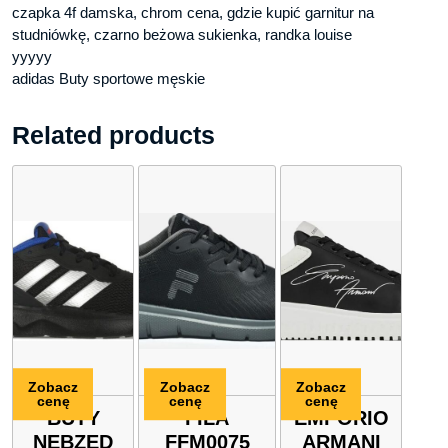
czapka 4f damska, chrom cena, gdzie kupić garnitur na
studniówkę, czarno beżowa sukienka, randka louise
yyyyy
adidas Buty sportowe męskie
Related products
Zobacz
Zobacz
Zobacz
cenę
cenę
cenę
BUTY
FILA
EMPORIO
NEBZED
FFM0075
ARMANI