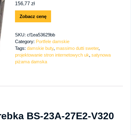
156,77
zł
Zobacz cenę
SKU:
cf1ea53629bb
Category:
Portfele damskie
Tags:
damskie buty
,
massimo dutti sweter
,
projektowanie stron internetowych uk
,
satynowa
piżama damska
orebka BS-23A-27E2-V320