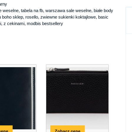
arny
 weselne, tabela na fb, warszawa sale weselne, białe body
u boho sklep, rosello, zwiewne sukienki koktajlowe, basic
i, z cekinami, modbis bestsellery
cenę
Zobacz cenę