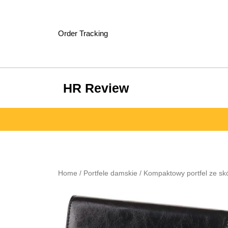
Skip
to
content
Order Tracking
HR Review
Home
/
Portfele damskie
/ Kompaktowy portfel ze sk