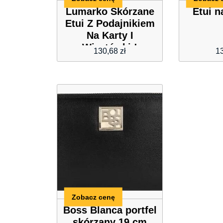
Lumarko Skórzane
Etui n
Etui Z Podajnikiem
Na Karty I
Wizytówki !
130,68
zł
1
Zobacz cenę
Boss Blanca portfel
skórzany 19 cm