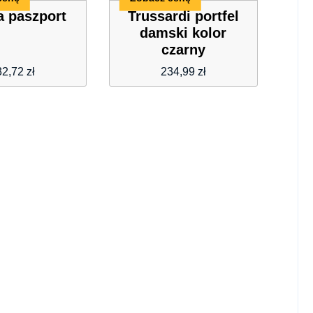
a paszport
Trussardi portfel
damski kolor
czarny
32,72
zł
234,99
zł