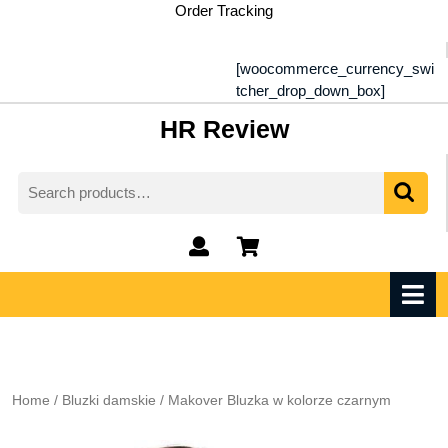
Skip
Order Tracking
to
content
[woocommerce_currency_swi
tcher_drop_down_box]
HR Review
Search
for:
My
shopping
Account
cart
O
M
Home
/
Bluzki damskie
/ Makover Bluzka w kolorze czarnym