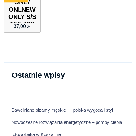
ONLY
ONLNEW
ONLY S/S
TEE JRS
37,00
zł
NOOS
Ostatnie wpisy
Bawełniane piżamy męskie — polska wygoda i styl
Nowoczesne rozwiązania energetyczne – pompy ciepła i
fotowoltaika w Koszalinie