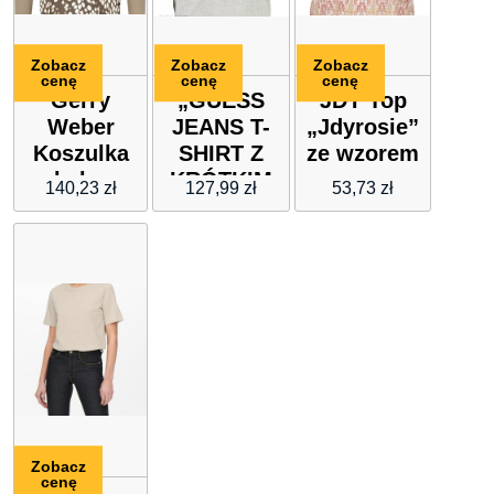
Zobacz
Zobacz
Zobacz
cenę
cenę
cenę
Gerry
„GUESS
JDY Top
Weber
JEANS T-
„Jdyrosie”
Koszulka
SHIRT Z
ze wzorem
w kolorze
KRÓTKIM
140,23
zł
127,99
zł
53,73
zł
khaki
RĘKAWEM
DAMSKI
SZARY”
Zobacz
cenę