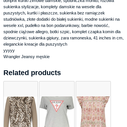
bonprix kurtki zimowe damskie, spódniczka mohito, różowa
sukienka stylizacje, komplety damskie na wesele dla
puszystych, kurtki i płaszcze, sukienka bez ramiączek
studniówka, złote dodatki do białej sukienki, modne sukienki na
wesele xxl, pudełko na bon podarunkowy, barbie nowość,
spodnie ciążowe allegro, botki szpic, komplet czapka komin dla
dziewczynki, sukienka gipiury, zara ramoneska, 41 inches in cm,
eleganckie kreacje dla puszystych
yyyyy
Wrangler Jeansy męskie
Related products