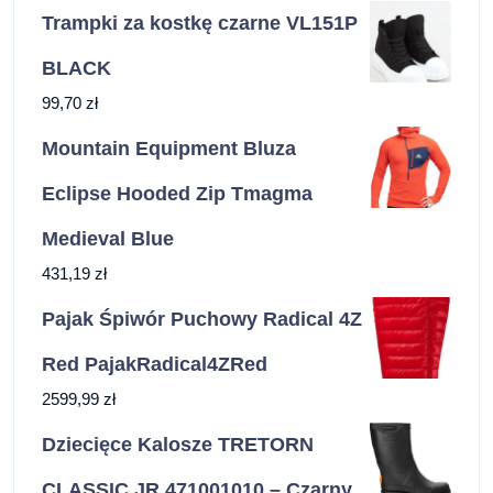
Trampki za kostkę czarne VL151P
BLACK
99,70
zł
Mountain Equipment Bluza
Eclipse Hooded Zip Tmagma
Medieval Blue
431,19
zł
Pajak Śpiwór Puchowy Radical 4Z
Red PajakRadical4ZRed
2599,99
zł
Dziecięce Kalosze TRETORN
CLASSIC JR 471001010 – Czarny