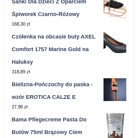
Sanki Dla Dzieci Z Oparciem
Śpiworek Czarno-Różowy
168,30
zł
Czółenka na obcasie buty AXEL
Comfort 1757 Marine Gold na
Haluksy
318,89
zł
Bielizna-Pończochy do paska -
wzór EROTICA CALZE E
27,96
zł
Bama Pflegecreme Pasta Do
Butów 75ml Brązowy Ciem