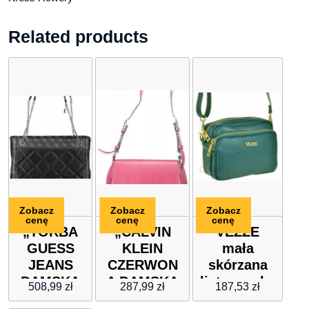
Related products
Zobacz
Zobacz
Zobacz
cenę
cenę
cenę
„TORBA
„CALVIN
VEZZE
GUESS
KLEIN
mała
JEANS
CZERWON
skórzana
DAMSKA
A DAMSKA
listonoszka
508,99
zł
287,99
zł
187,53
zł
CZARNA”
TORBA NA
zieleń