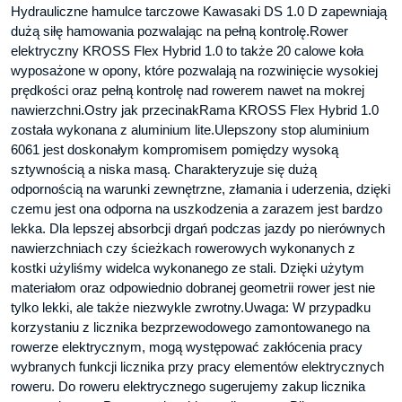
Hydrauliczne hamulce tarczowe Kawasaki DS 1.0 D zapewniają
dużą siłę hamowania pozwalając na pełną kontrolę.Rower
elektryczny KROSS Flex Hybrid 1.0 to także 20 calowe koła
wyposażone w opony, które pozwalają na rozwinięcie wysokiej
prędkości oraz pełną kontrolę nad rowerem nawet na mokrej
nawierzchni.Ostry jak przecinakRama KROSS Flex Hybrid 1.0
została wykonana z aluminium lite.Ulepszony stop aluminium
6061 jest doskonałym kompromisem pomiędzy wysoką
sztywnością a niska masą. Charakteryzuje się dużą
odpornością na warunki zewnętrzne, złamania i uderzenia, dzięki
czemu jest ona odporna na uszkodzenia a zarazem jest bardzo
lekka. Dla lepszej absorbcji drgań podczas jazdy po nierównych
nawierzchniach czy ścieżkach rowerowych wykonanych z
kostki użyliśmy widelca wykonanego ze stali. Dzięki użytym
materiałom oraz odpowiednio dobranej geometrii rower jest nie
tylko lekki, ale także niezwykle zwrotny.Uwaga: W przypadku
korzystaniu z licznika bezprzewodowego zamontowanego na
rowerze elektrycznym, mogą występować zakłócenia pracy
wybranych funkcji licznika przy pracy elementów elektrycznych
roweru. Do roweru elektrycznego sugerujemy zakup licznika