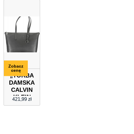
RAMIĘ”
morska
2009
Zobacz
cenę
„TORBA
DAMSKA
CALVIN
KLEIN
421,99
zł
CZARNA”