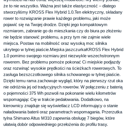
że to nie wszystko. Ważna jest także elastyczność – dlatego
stworzyliśmy KROSS Flex Hybrid 1.0.Ten elektryczny, składany
rower to rozwiązanie prawie każdego problemu, jaki może
pojawić się na Twojej drodze. Dzięki jego kompaktowym
rozmiarom, zabranie go do mieszkania czy do biura po złożeniu
nie będzie stanowić problemu, a przy tym nie zajmie wiele
miejsca. Postaw na mobilność oraz wysoką moc silnika
ukrytego w tylnej piaście.Miejska jaszczurkaKROSS Flex Hybrid
1.0 pomimo swojego rozmiaru jest niezwykle wszechstronnym
rowerem. Bez problemu pomoże pokonać Ci miejskie podjazdy
oraz rozwinąć wysokie prędkości na ścieżkach rowerowych. To
zasługa bezszczotkowego silnika schowanego w tylnej piaście.
Dzięki temu rama zachowuje wygląd, który na pierwszy rzut oka
nie odróżnia jej od tradycyjnych rowerów. W połączeniu z baterią
o pojemności 375 Wh pozwoli na pokonanie wielu kilometrów
wspomagając Cię w trakcie pedałowania. Dodatkowo, na
kierownicy znajduje się wyświetlacz LCD informujący o stanie
naładowania baterii oraz parametrach wspomagania. Przerzutka
tylna Shimano Altus M310 zapewnia obsługę 7 biegów, które
ułatwią dobór odpowiedniego przełożenia do profilu trasy.