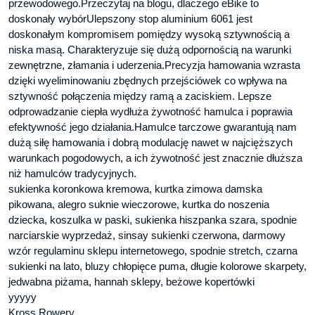
przewodowego.Przeczytaj na blogu, dlaczego eBike to
doskonały wybórUlepszony stop aluminium 6061 jest
doskonałym kompromisem pomiędzy wysoką sztywnością a
niska masą. Charakteryzuje się dużą odpornością na warunki
zewnętrzne, złamania i uderzenia.Precyzja hamowania wzrasta
dzięki wyeliminowaniu zbędnych przejściówek co wpływa na
sztywność połączenia między ramą a zaciskiem. Lepsze
odprowadzanie ciepła wydłuża żywotność hamulca i poprawia
efektywność jego działania.Hamulce tarczowe gwarantują nam
dużą siłę hamowania i dobrą modulację nawet w najcięższych
warunkach pogodowych, a ich żywotność jest znacznie dłuższa
niż hamulców tradycyjnych.
sukienka koronkowa kremowa, kurtka zimowa damska
pikowana, alegro suknie wieczorowe, kurtka do noszenia
dziecka, koszulka w paski, sukienka hiszpanka szara, spodnie
narciarskie wyprzedaż, sinsay sukienki czerwona, darmowy
wzór regulaminu sklepu internetowego, spodnie stretch, czarna
sukienki na lato, bluzy chłopięce puma, długie kolorowe skarpety,
jedwabna piżama, hannah sklepy, beżowe kopertówki
yyyyy
Kross Rowery