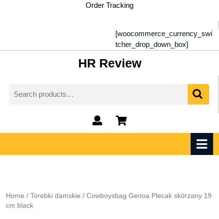
Skip
Order Tracking
to
content
[woocommerce_currency_swi
tcher_drop_down_box]
HR Review
Search
for:
My
shopping
Account
cart
O
M
Home
/
Torebki damskie
/ Cowboysbag Genoa Plecak skórzany 19
cm black