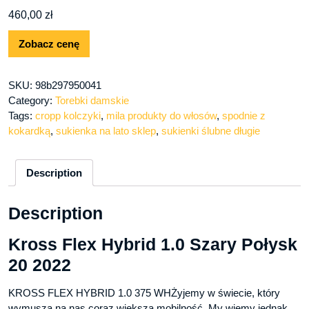
460,00
zł
Zobacz cenę
SKU:
98b297950041
Category:
Torebki damskie
Tags:
cropp kolczyki
,
mila produkty do włosów
,
spodnie z
kokardką
,
sukienka na lato sklep
,
sukienki ślubne długie
Description
Description
Kross Flex Hybrid 1.0 Szary Połysk
20 2022
KROSS FLEX HYBRID 1.0 375 WHŻyjemy w świecie, który
wymusza na nas coraz większą mobilność. My wiemy jednak,