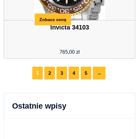
Zobacz cenę
Invicta 34103
765,00
zł
1
2
3
4
5
→
Ostatnie wpisy