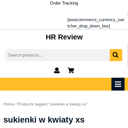
Skip
Order Tracking
to
content
[woocommerce_currency_swi
tcher_drop_down_box]
HR Review
Search
for:
My
shopping
Account
cart
O
M
Home
/ Products tagged “sukienki w kwiaty xs”
sukienki w kwiaty xs