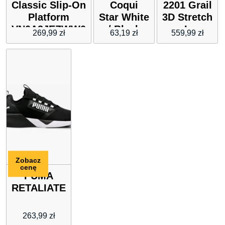
Classic Slip-On
Coqui
2201 Grail
Platform
Star White
3D Stretch
VN0A3JEZWW0
/ Black
L
269,99
zł
63,19
zł
559,99
zł
Tenisówki i
trampki
Damskie
czarny
Zobacz
cenę
PUMA
RETALIATE
263,99
zł