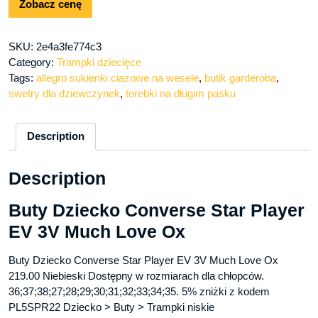
Zobacz cenę
SKU:
2e4a3fe774c3
Category:
Trampki dziecięce
Tags:
allegro sukienki ciazowe na wesele
,
butik garderoba
,
swetry dla dziewczynek
,
torebki na długim pasku
Description
Description
Buty Dziecko Converse Star Player
EV 3V Much Love Ox
Buty Dziecko Converse Star Player EV 3V Much Love Ox
219.00 Niebieski Dostępny w rozmiarach dla chłopców.
36;37;38;27;28;29;30;31;32;33;34;35. 5% zniżki z kodem
PL5SPR22 Dziecko > Buty > Trampki niskie