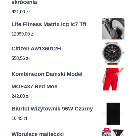
skrócenia
931,00
zł
Life Fitness Matrix Icg Ic7 Tft
12999,00
zł
Citizen Aw136012H
550,56
zł
Kombinezon Damski Model
MOE437 Red Moe
242,00
zł
Biurfol Wizytownik 96W Czarny
10,49
zł
Wibrujące majteczki