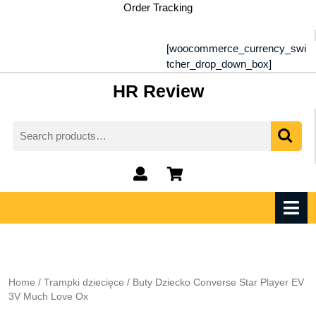
Skip
Order Tracking
to
content
[woocommerce_currency_swi
tcher_drop_down_box]
HR Review
Search
for:
My
shopping
Account
cart
O
M
Home
/
Trampki dziecięce
/ Buty Dziecko Converse Star Player EV
3V Much Love Ox