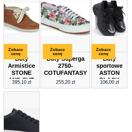
Zobacz
Zobacz
Zobacz
cenę
cenę
cenę
Buty
Buty Superga
Buty
Armistice
2750-
sportowe
STONE
COTUFANTASY
ASTON
MID CUT
BLACK
395,10
zł
255,20
zł
106,00
zł