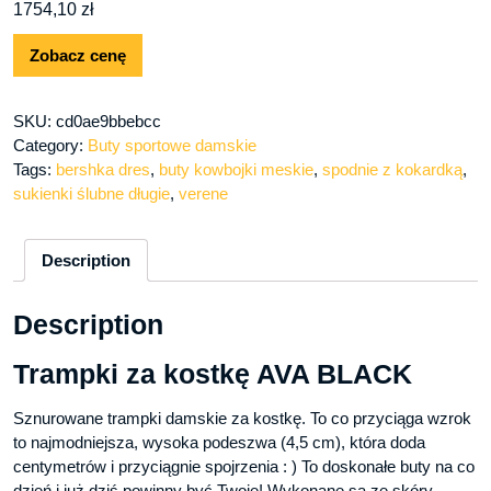
1754,10
zł
Zobacz cenę
SKU:
cd0ae9bbebcc
Category:
Buty sportowe damskie
Tags:
bershka dres
,
buty kowbojki meskie
,
spodnie z kokardką
,
sukienki ślubne długie
,
verene
Description
Description
Trampki za kostkę AVA BLACK
Sznurowane trampki damskie za kostkę. To co przyciąga wzrok
to najmodniejsza, wysoka podeszwa (4,5 cm), która doda
centymetrów i przyciągnie spojrzenia : ) To doskonałe buty na co
dzień i już dziś powinny być Twoje! Wykonane są ze skóry