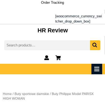
Skip
Order Tracking
to
content
[woocommerce_currency_swi
tcher_drop_down_box]
HR Review
Search
for:
My
shopping
Account
cart
O
M
Home
/
Buty sportowe damskie
/ Buty Philippe Model PARISX
HIGH WOMAN