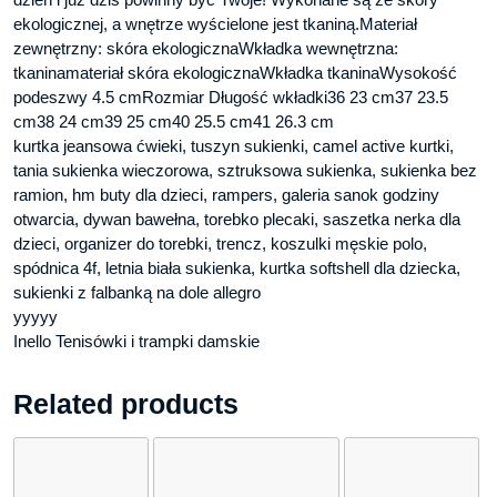
ekologicznej, a wnętrze wyścielone jest tkaniną.Materiał
zewnętrzny: skóra ekologicznaWkładka wewnętrzna:
tkaninamateriał skóra ekologicznaWkładka tkaninaWysokość
podeszwy 4.5 cmRozmiar Długość wkładki36 23 cm37 23.5
cm38 24 cm39 25 cm40 25.5 cm41 26.3 cm
kurtka jeansowa ćwieki, tuszyn sukienki, camel active kurtki,
tania sukienka wieczorowa, sztruksowa sukienka, sukienka bez
ramion, hm buty dla dzieci, rampers, galeria sanok godziny
otwarcia, dywan bawełna, torebko plecaki, saszetka nerka dla
dzieci, organizer do torebki, trencz, koszulki męskie polo,
spódnica 4f, letnia biała sukienka, kurtka softshell dla dziecka,
sukienki z falbanką na dole allegro
yyyyy
Inello Tenisówki i trampki damskie
Related products