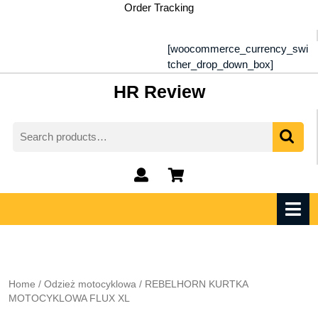
Skip
Order Tracking
to
content
[woocommerce_currency_swi
tcher_drop_down_box]
HR Review
Search
for:
My
shopping
Account
cart
O
M
Home
/
Odzież motocyklowa
/ REBELHORN KURTKA
MOTOCYKLOWA FLUX XL