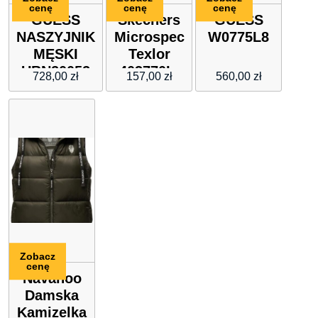
cenę
cenę
cenę
GUESS
Skechers
GUESS
NASZYJNIK
Microspec
W0775L8
MĘSKI
Texlor
UBN20052
403770L-
728,00
zł
157,00
zł
560,00
zł
55 CM
BBK :
Rozmiar –
36
Zobacz
cenę
Navahoo
Damska
Kamizelka