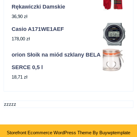
Rękawiczki Damskie
36,90
zł
Casio A171WE1AEF
178,00
zł
orion Słoik na miód szklany BELA
SERCE 0,5 l
18,71
zł
zzzzz
Storefront Ecommerce WordPress Theme
By Buywptemplate