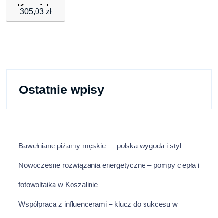
Kassidy
305,03
zł
Olive M
Ostatnie wpisy
Bawełniane piżamy męskie — polska wygoda i styl
Nowoczesne rozwiązania energetyczne – pompy ciepła i
fotowoltaika w Koszalinie
Współpraca z influencerami – klucz do sukcesu w