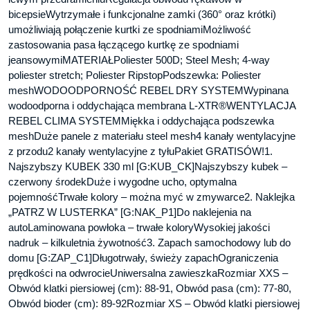
bicepsieWytrzymałe i funkcjonalne zamki (360° oraz krótki)
umożliwiają połączenie kurtki ze spodniamiMożliwość
zastosowania pasa łączącego kurtkę ze spodniami
jeansowymiMATERIAŁPoliester 500D; Steel Mesh; 4-way
poliester stretch; Poliester RipstopPodszewka: Poliester
meshWODOODPORNOŚĆ REBEL DRY SYSTEMWypinana
wodoodporna i oddychająca membrana L-XTR®WENTYLACJA
REBEL CLIMA SYSTEMMiękka i oddychająca podszewka
meshDuże panele z materiału steel mesh4 kanały wentylacyjne
z przodu2 kanały wentylacyjne z tyłuPakiet GRATISÓW!1.
Najszybszy KUBEK 330 ml [G:KUB_CK]Najszybszy kubek –
czerwony środekDuże i wygodne ucho, optymalna
pojemnośćTrwałe kolory – można myć w zmywarce2. Naklejka
„PATRZ W LUSTERKA” [G:NAK_P1]Do naklejenia na
autoLaminowana powłoka – trwałe koloryWysokiej jakości
nadruk – kilkuletnia żywotność3. Zapach samochodowy lub do
domu [G:ZAP_C1]Długotrwały, świeży zapachOgraniczenia
prędkości na odwrocieUniwersalna zawieszkaRozmiar XXS –
Obwód klatki piersiowej (cm): 88-91, Obwód pasa (cm): 77-80,
Obwód bioder (cm): 89-92Rozmiar XS – Obwód klatki piersiowej