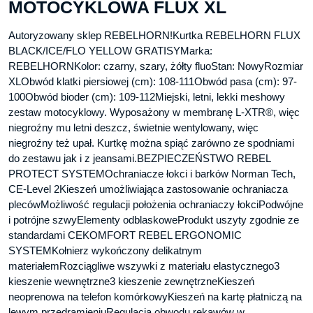
MOTOCYKLOWA FLUX XL
Autoryzowany sklep REBELHORN!Kurtka REBELHORN FLUX
BLACK/ICE/FLO YELLOW GRATISYMarka:
REBELHORNKolor: czarny, szary, żółty fluoStan: NowyRozmiar
XLObwód klatki piersiowej (cm): 108-111Obwód pasa (cm): 97-
100Obwód bioder (cm): 109-112Miejski, letni, lekki meshowy
zestaw motocyklowy. Wyposażony w membranę L-XTR®, więc
niegroźny mu letni deszcz, świetnie wentylowany, więc
niegroźny też upał. Kurtkę można spiąć zarówno ze spodniami
do zestawu jak i z jeansami.BEZPIECZEŃSTWO REBEL
PROTECT SYSTEMOchraniacze łokci i barków Norman Tech,
CE-Level 2Kieszeń umożliwiająca zastosowanie ochraniacza
plecówMożliwość regulacji położenia ochraniaczy łokciPodwójne
i potrójne szwyElementy odblaskoweProdukt uszyty zgodnie ze
standardami CEKOMFORT REBEL ERGONOMIC
SYSTEMKołnierz wykończony delikatnym
materiałemRozciągliwe wszywki z materiału elastycznego3
kieszenie wewnętrzne3 kieszenie zewnętrzneKieszeń
neoprenowa na telefon komórkowyKieszeń na kartę płatniczą na
lewym przedramieniuRegulacja obwodu rękawów w