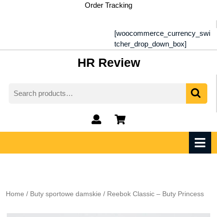
Skip
Order Tracking
to
content
[woocommerce_currency_swi
tcher_drop_down_box]
HR Review
Search
for:
My
shopping
Account
cart
O
M
Home
/
Buty sportowe damskie
/ Reebok Classic – Buty Princess