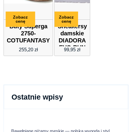
Zobacz
Zobacz
cenę
cenę
Buty Superga
Sneakersy
2750-
damskie
COTUFANTASY
DIADORA
EVO RUN
255,20
zł
99,95
zł
DD WN
Ostatnie wpisy
Bawełniane piżamy męskie — polska wygoda i styl