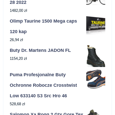
28 2022
1482,00
zł
Olimp Taurine 1500 Mega caps
120 kap
26,94
zł
Buty Dr. Martens JADON FL
1154,20
zł
Puma Profesjonalne Buty
Ochronne Robocze Crosstwist
Low 633140 S3 Src Hro 46
528,68
zł
Salomon Xa Rogg 2 Gtx Gore Tex