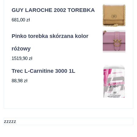
GUY LAROCHE 2002 TOREBKA
681,00
zł
Pinko torebka skórzana kolor
różowy
1519,90
zł
Trec L-Carnitine 3000 1L
88,98
zł
zzzzz