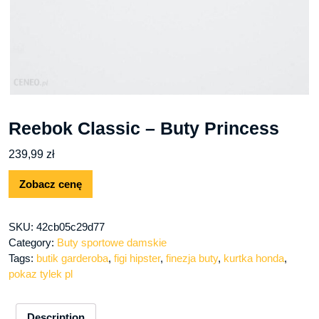
Reebok Classic – Buty Princess
239,99
zł
Zobacz cenę
SKU:
42cb05c29d77
Category:
Buty sportowe damskie
Tags:
butik garderoba
,
figi hipster
,
finezja buty
,
kurtka honda
,
pokaz tylek pl
Description