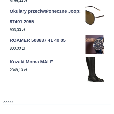
5199,00
zł
Okulary przeciwsłoneczne Joop!
87401 2055
903,00
zł
ROAMER 508837 41 40 05
890,00
zł
Kozaki Moma MALE
2348,10
zł
zzzzz