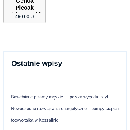
Genoa
Plecak
skórzany 19
460,00
zł
cm black
Ostatnie wpisy
Bawełniane piżamy męskie — polska wygoda i styl
Nowoczesne rozwiązania energetyczne – pompy ciepła i
fotowoltaika w Koszalinie