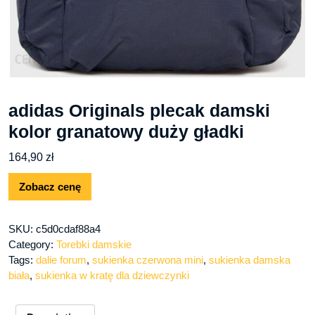
adidas Originals plecak damski
kolor granatowy duży gładki
164,90
zł
Zobacz cenę
SKU:
c5d0cdaf88a4
Category:
Torebki damskie
Tags:
dalie forum
,
sukienka czerwona mini
,
sukienka damska
biała
,
sukienka w kratę dla dziewczynki