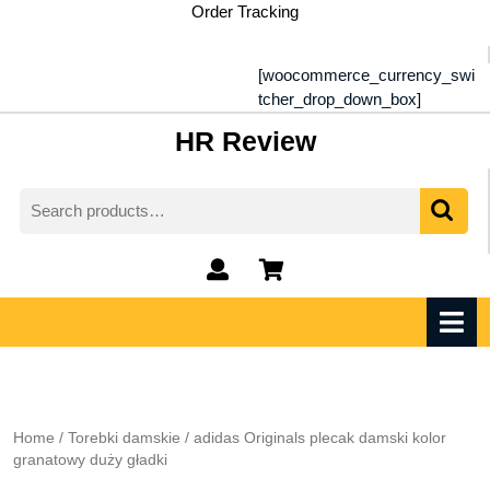
Skip
Order Tracking
to
content
[woocommerce_currency_swi
tcher_drop_down_box]
HR Review
Search
for:
My
shopping
Account
cart
O
M
Home
/
Torebki damskie
/ adidas Originals plecak damski kolor
granatowy duży gładki