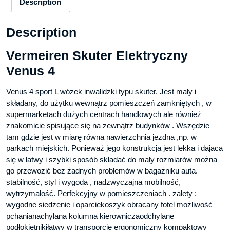
Description
Description
Vermeiren Skuter Elektryczny
Venus 4
Venus 4 sport L wózek inwalidzki typu skuter. Jest mały i
składany, do użytku wewnątrz pomieszczeń zamkniętych , w
supermarketach dużych centrach handlowych ale również
znakomicie spisujące się na zewnątrz budynków . Wszędzie
tam gdzie jest w miarę równa nawierzchnia jezdna ,np. w
parkach miejskich. Ponieważ jego konstrukcja jest lekka i dajaca
się w łatwy i szybki sposób składać do mały rozmiarów można
go przewozić bez żadnych problemów w bagażniku auta.
stabilność, styl i wygoda , nadzwyczajna mobilność,
wytrzymałość. Perfekcyjny w pomieszczeniach . zalety :
wygodne siedzenie i oparciekoszyk obracany fotel możliwość
pchanianachylana kolumna kierowniczaodchylane
podłokietnikiłatwy w transporcie ergonomiczny kompaktowy