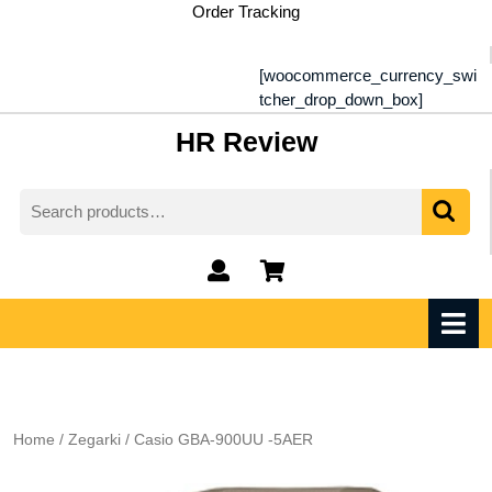
Skip
Order Tracking
to
content
[woocommerce_currency_swi
tcher_drop_down_box]
HR Review
Search
for:
My
shopping
Account
cart
O
M
Home
/
Zegarki
/ Casio GBA-900UU -5AER