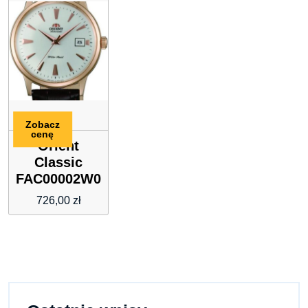
Zobacz
cenę
Orient
Classic
FAC00002W0
726,00
zł