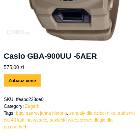
Casio GBA-900UU -5AER
575,00
zł
Zobacz cenę
SKU:
ffeabd223de0
Category:
Zegarki
Tags:
buty szare
,
janna historia
,
sandały dla dzieci nike
,
sukienki
dla 40 latki na wesele
,
sukienki wieczorowe długie dla
puszystych