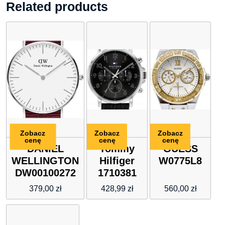
Related products
Zobacz
Zobacz
Zobacz
cenę
cenę
cenę
DANIEL
Tommy
GUESS
WELLINGTON
Hilfiger
W0775L8
DW00100272
1710381
379,00
zł
428,99
zł
560,00
zł