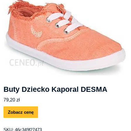
Buty Dziecko Kaporal DESMA
79,20
zł
Zobacz cenę
SKU:
46c349f27473