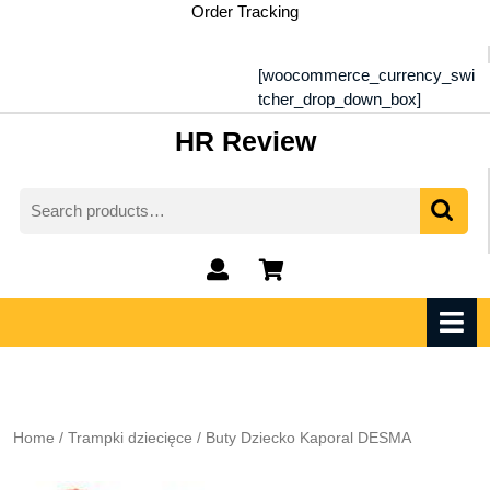
Skip
Order Tracking
to
content
[woocommerce_currency_swi
tcher_drop_down_box]
HR Review
Search
for:
My
shopping
Account
cart
O
M
Home
/
Trampki dziecięce
/ Buty Dziecko Kaporal DESMA