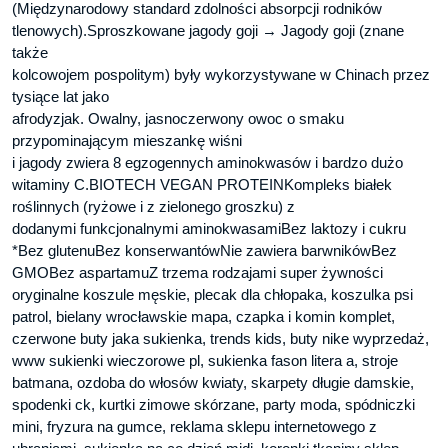
(Międzynarodowy standard zdolności absorpcji rodników
tlenowych).Sproszkowane jagody goji → Jagody goji (znane
także
kolcowojem pospolitym) były wykorzystywane w Chinach przez
tysiące lat jako
afrodyzjak. Owalny, jasnoczerwony owoc o smaku
przypominającym mieszankę wiśni
i jagody zwiera 8 egzogennych aminokwasów i bardzo dużo
witaminy C.BIOTECH VEGAN PROTEINKompleks białek
roślinnych (ryżowe i z zielonego groszku) z
dodanymi funkcjonalnymi aminokwasamiBez laktozy i cukru
*Bez glutenuBez konserwantówNie zawiera barwnikówBez
GMOBez aspartamuZ trzema rodzajami super żywności
oryginalne koszule męskie, plecak dla chłopaka, koszulka psi
patrol, bielany wrocławskie mapa, czapka i komin komplet,
czerwone buty jaka sukienka, trends kids, buty nike wyprzedaż,
www sukienki wieczorowe pl, sukienka fason litera a, stroje
batmana, ozdoba do włosów kwiaty, skarpety długie damskie,
spodenki ck, kurtki zimowe skórzane, party moda, spódniczki
mini, fryzura na gumce, reklama sklepu internetowego z