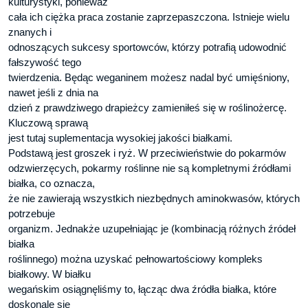
kulturystyki, ponieważ
cała ich ciężka praca zostanie zaprzepaszczona. Istnieje wielu
znanych i
odnoszących sukcesy sportowców, którzy potrafią udowodnić
fałszywość tego
twierdzenia. Będąc weganinem możesz nadal być umięśniony,
nawet jeśli z dnia na
dzień z prawdziwego drapieżcy zamieniłeś się w roślinożercę.
Kluczową sprawą
jest tutaj suplementacja wysokiej jakości białkami.
Podstawą jest groszek i ryż. W przeciwieństwie do pokarmów
odzwierzęcych, pokarmy roślinne nie są kompletnymi źródłami
białka, co oznacza,
że nie zawierają wszystkich niezbędnych aminokwasów, których
potrzebuje
organizm. Jednakże uzupełniając je (kombinacją różnych źródeł
białka
roślinnego) można uzyskać pełnowartościowy kompleks
białkowy. W białku
wegańskim osiągnęliśmy to, łącząc dwa źródła białka, które
doskonale się