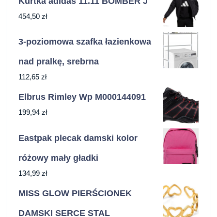
Kurtka adidas 11.11 BOMBER J
454,50
zł
3-poziomowa szafka łazienkowa
nad pralkę, srebrna
112,65
zł
Elbrus Rimley Wp M000144091
199,94
zł
Eastpak plecak damski kolor
różowy mały gładki
134,99
zł
MISS GLOW PIERŚCIONEK
DAMSKI SERCE STAL