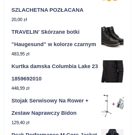
SZLACHETNA POZŁACANA
20,00
zł
TRAVELIN' Skórzane botki
"Haugesund" w kolorze czarnym
483,95
zł
Kurtka damska Columbia Lake 23
1859692010
448,99
zł
Stojak Serwisowy Na Rower +
Zestaw Naprawczy Bidon
129,40
zł
Peak Performance M Core Jacket