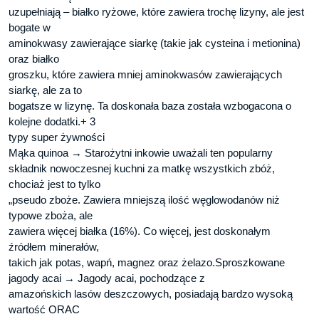
uzupełniają – białko ryżowe, które zawiera trochę lizyny, ale jest
bogate w
aminokwasy zawierające siarkę (takie jak cysteina i metionina)
oraz białko
groszku, które zawiera mniej aminokwasów zawierających
siarkę, ale za to
bogatsze w lizynę. Ta doskonała baza została wzbogacona o
kolejne dodatki.+ 3
typy super żywności
Mąka quinoa → Starożytni inkowie uważali ten popularny
składnik nowoczesnej kuchni za matkę wszystkich zbóż,
chociaż jest to tylko
„pseudo zboże. Zawiera mniejszą ilość węglowodanów niż
typowe zboża, ale
zawiera więcej białka (16%). Co więcej, jest doskonałym
źródłem minerałów,
takich jak potas, wapń, magnez oraz żelazo.Sproszkowane
jagody acai → Jagody acai, pochodzące z
amazońskich lasów deszczowych, posiadają bardzo wysoką
wartość ORAC