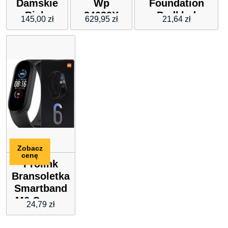
Damskie
Wp
Foundation
Białe
24030X
Podkład
145,00
zł
629,95
zł
21,64
zł
Nb513P
Rozświetlający
White
52 Vanilla
30ml
Zobacz
cenę
Prolink
Bransoletka
Smartband
M6 Czarny
24,79
zł