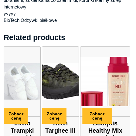
ubraniami, sukienka na co dzień midi, koronki tkaniny sklep
internetowy
yyyyy
BioTech Odżywki białkowe
Related products
Zobacz
Zobacz
Zobacz
cenę
cenę
cenę
Inello
Keen
Bourjois
Trampki
Targhee Iii
Healthy Mix