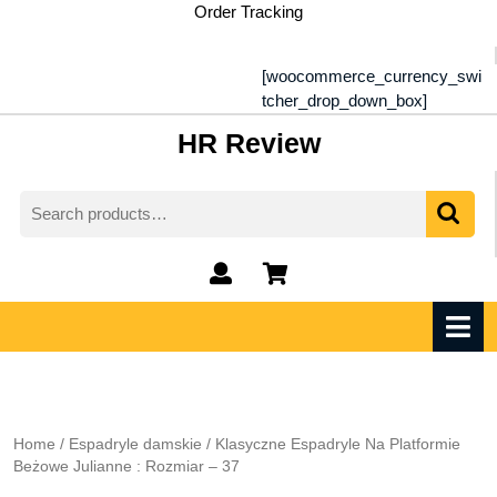
Skip
Order Tracking
to
content
[woocommerce_currency_swi
tcher_drop_down_box]
HR Review
Search
for:
My
shopping
Account
cart
O
M
Home
/
Espadryle damskie
/ Klasyczne Espadryle Na Platformie
Beżowe Julianne : Rozmiar – 37