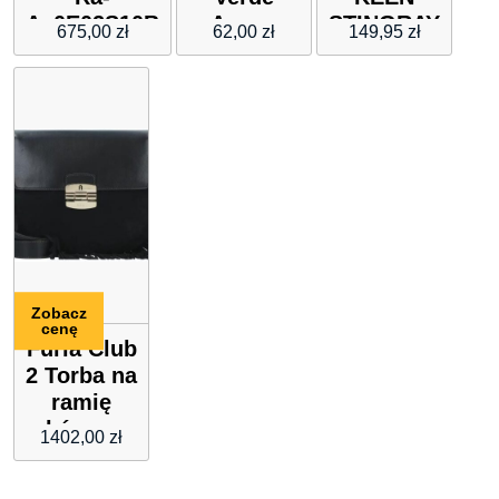
Ac0E02S10B
Acqua
STINGRAY
675,00
zł
62,00
zł
149,95
zł
Zobacz
cenę
Furla Club
2 Torba na
ramię
skórzana
1402,00
zł
20 cm
nero