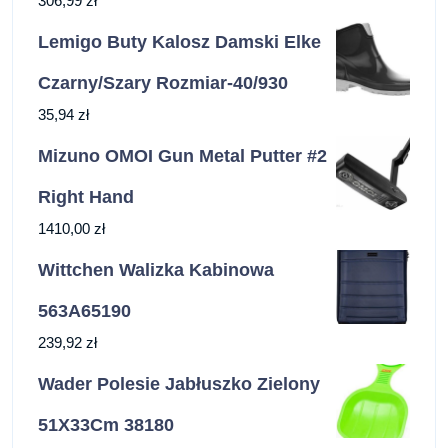
306,99
zł
Lemigo Buty Kalosz Damski Elke
Czarny/Szary Rozmiar-40/930
35,94
zł
Mizuno OMOI Gun Metal Putter #2
Right Hand
1410,00
zł
Wittchen Walizka Kabinowa
563A65190
239,92
zł
Wader Polesie Jabłuszko Zielony
51X33Cm 38180