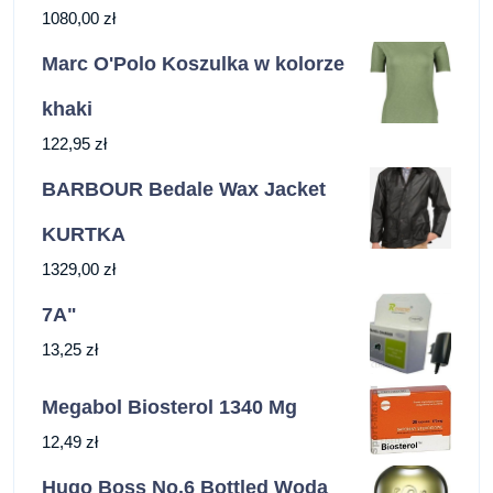
1080,00
zł
Marc O'Polo Koszulka w kolorze
khaki
122,95
zł
BARBOUR Bedale Wax Jacket
KURTKA
1329,00
zł
7A"
13,25
zł
Megabol Biosterol 1340 Mg
12,49
zł
Hugo Boss No.6 Bottled Woda