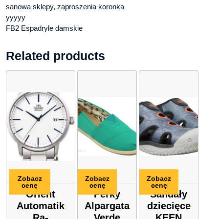
sanowa sklepy, zaproszenia koronka
yyyyy
FB2 Espadryle damskie
Related products
Zobacz
Zobacz
Zobacz
cenę
cenę
cenę
Orient
Perky
Sandały
Automatik
Alpargata
dziecięce
Ra-
Verde
KEEN