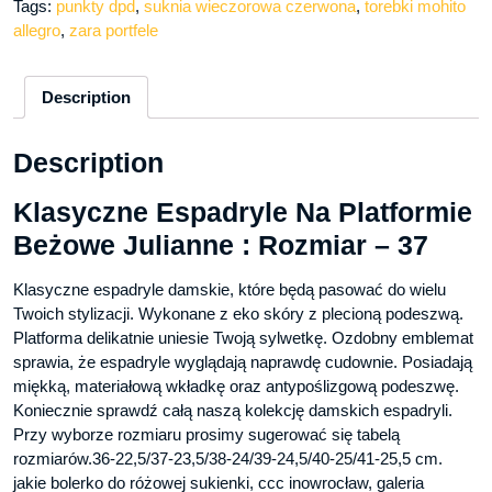
Tags:
punkty dpd
,
suknia wieczorowa czerwona
,
torebki mohito
allegro
,
zara portfele
Description
Description
Klasyczne Espadryle Na Platformie
Beżowe Julianne : Rozmiar – 37
Klasyczne espadryle damskie, które będą pasować do wielu
Twoich stylizacji. Wykonane z eko skóry z plecioną podeszwą.
Platforma delikatnie uniesie Twoją sylwetkę. Ozdobny emblemat
sprawia, że espadryle wyglądają naprawdę cudownie. Posiadają
miękką, materiałową wkładkę oraz antypoślizgową podeszwę.
Koniecznie sprawdź całą naszą kolekcję damskich espadryli.
Przy wyborze rozmiaru prosimy sugerować się tabelą
rozmiarów.36-22,5/37-23,5/38-24/39-24,5/40-25/41-25,5 cm.
jakie bolerko do różowej sukienki, ccc inowrocław, galeria