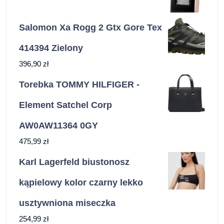
Salomon Xa Rogg 2 Gtx Gore Tex
414394 Zielony
396,90
zł
Torebka TOMMY HILFIGER -
Element Satchel Corp
AW0AW11364 0GY
475,99
zł
Karl Lagerfeld biustonosz
kąpielowy kolor czarny lekko
usztywniona miseczka
254,99
zł