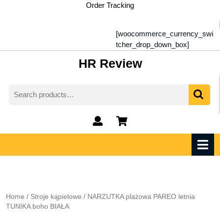
Skip
Order Tracking
to
content
[woocommerce_currency_swi
tcher_drop_down_box]
HR Review
Search
for:
My
shopping
Account
cart
O
M
Home
/
Stroje kąpielowe
/ NARZUTKA plażowa PAREO letnia
TUNIKA boho BIAŁA