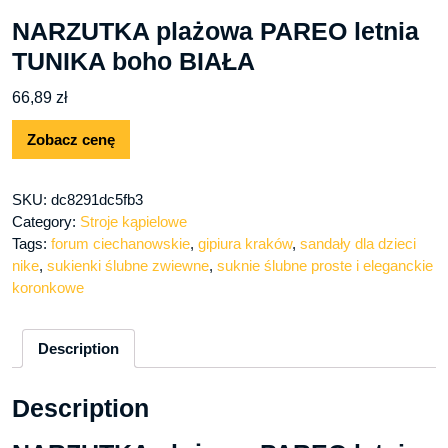
NARZUTKA plażowa PAREO letnia
TUNIKA boho BIAŁA
66,89
zł
Zobacz cenę
SKU:
dc8291dc5fb3
Category:
Stroje kąpielowe
Tags:
forum ciechanowskie
,
gipiura kraków
,
sandały dla dzieci
nike
,
sukienki ślubne zwiewne
,
suknie ślubne proste i eleganckie
koronkowe
Description
Description