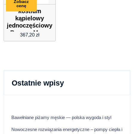
Zobacz
cenę
kostium
kąpielowy
jednoczęściowy
Banana Moon
367,20
zł
LAUMI
Ostatnie wpisy
Bawełniane piżamy męskie — polska wygoda i styl
Nowoczesne rozwiązania energetyczne – pompy ciepła i