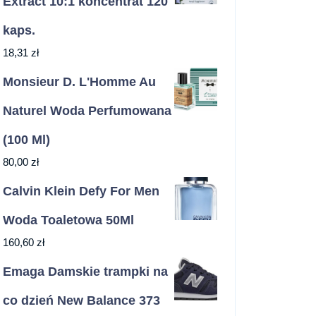
Extract 10:1 koncentrat 120
kaps.
18,31
zł
Monsieur D. L'Homme Au
Naturel Woda Perfumowana
(100 Ml)
80,00
zł
Calvin Klein Defy For Men
Woda Toaletowa 50Ml
160,60
zł
Emaga Damskie trampki na
co dzień New Balance 373