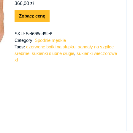
366,00
zł
Zobacz cenę
SKU:
5ef698cd9fe6
Category:
Spodnie męskie
Tags:
czerwone botki na słupku
,
sandały na szpilce
srebrne
,
sukienki ślubne długie
,
sukienki wieczorowe
xl