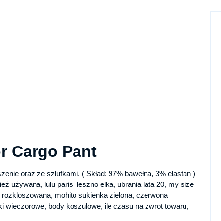
 Cargo Pant
zenie oraz ze szlufkami. ( Skład: 97% bawełna, 3% elastan )
ież używana, lulu paris, leszno elka, ubrania lata 20, my size
a rozkloszowana, mohito sukienka zielona, czerwona
ki wieczorowe, body koszulowe, ile czasu na zwrot towaru,