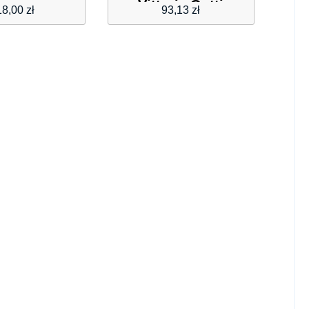
Vittoria Gotti
18,00
zł
93,13
zł
Zielona (kolory)