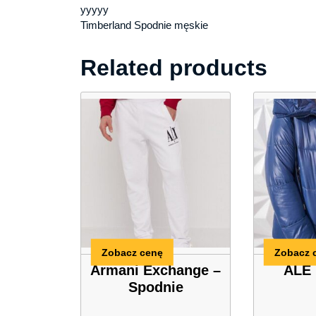
yyyyy
Timberland Spodnie męskie
Related products
Zobacz cenę
Zobacz 
Armani Exchange –
ALE
Spodnie