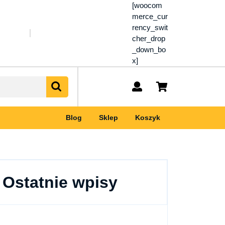
[woocom
merce_cur
rency_swit
cher_drop
_down_bo
x]
My
shopping
Account
cart
Blog
Sklep
Koszyk
Ostatnie wpisy