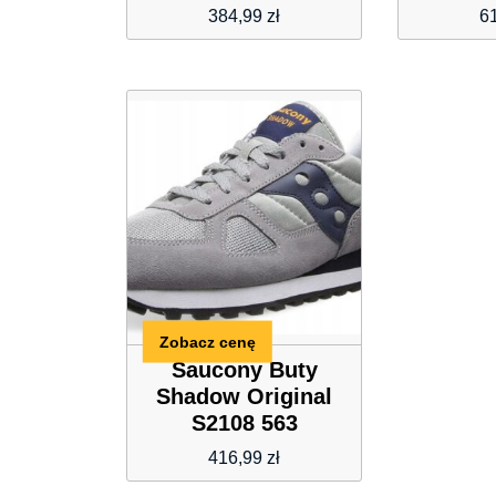
384,99
zł
6
Zobacz cenę
Saucony Buty
Shadow Original
S2108 563
416,99
zł