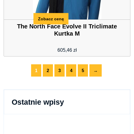
Zobacz cenę
The North Face Evolve II Triclimate
Kurtka M
605,46
zł
1
2
3
4
5
→
Ostatnie wpisy