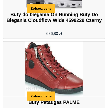
Zobacz cenę
Buty do biegania On Running Buty Do
Biegania Cloudflow Wide 4599229 Czarny
636,80
zł
Zobacz cenę
Buty Pataugas PALME