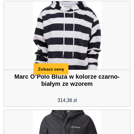
Zobacz cenę
Marc O’Polo Bluza w kolorze czarno-
białym ze wzorem
314,38
zł