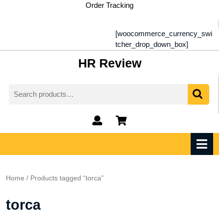
Skip
Order Tracking
to
content
[woocommerce_currency_swi
tcher_drop_down_box]
HR Review
Search
for:
My
shopping
Account
cart
O
M
Home
/ Products tagged “torca”
torca