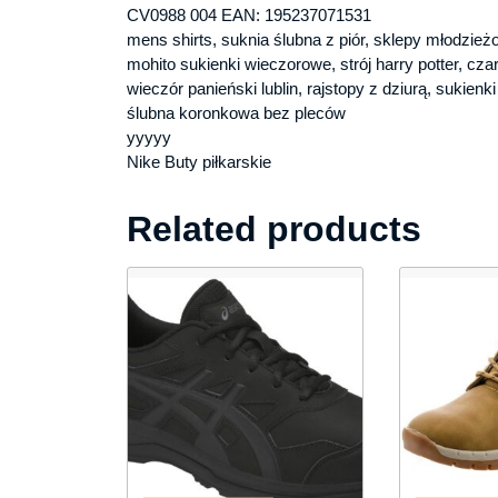
CV0988 004 EAN: 195237071531
mens shirts, suknia ślubna z piór, sklepy młodzież
mohito sukienki wieczorowe, strój harry potter, cz
wieczór panieński lublin, rajstopy z dziurą, sukienk
ślubna koronkowa bez pleców
yyyyy
Nike Buty piłkarskie
Related products