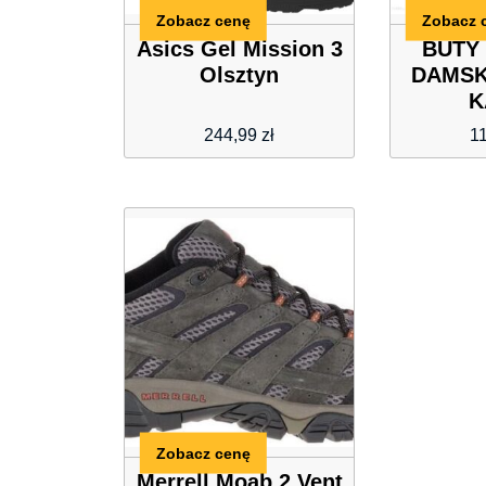
Zobacz cenę
Zobacz 
Asics Gel Mission 3
BUTY 
Olsztyn
DAMSK
K
244,99
zł
1
Zobacz cenę
Merrell Moab 2 Vent