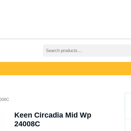
Search
for:
4008C
Keen Circadia Mid Wp
24008C