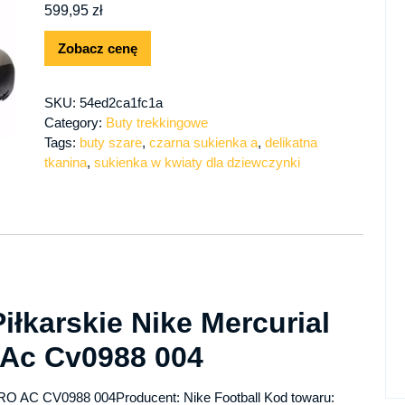
599,95
zł
Zobacz cenę
SKU:
54ed2ca1fc1a
Category:
Buty trekkingowe
Tags:
buty szare
,
czarna sukienka a
,
delikatna
tkanina
,
sukienka w kwiaty dla dziewczynki
Piłkarskie Nike Mercurial
o Ac Cv0988 004
-PRO AC CV0988 004Producent: Nike Football Kod towaru: