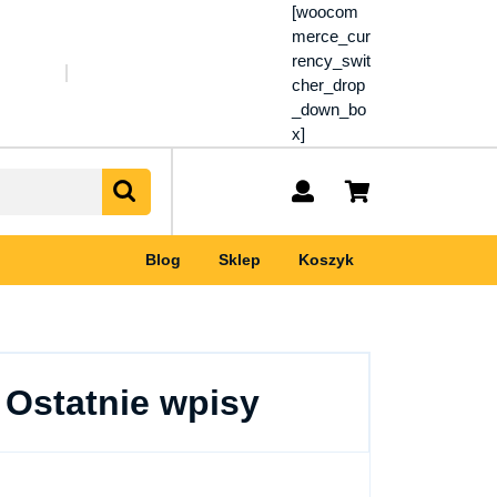
[woocom
merce_cur
rency_swit
cher_drop
_down_bo
x]
My
shopping
Account
cart
Blog
Sklep
Koszyk
Ostatnie wpisy