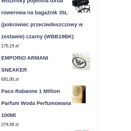
Wozinsky pojemna torba
rowerowa na bagażnik 35L
(pokrowiec przeciwdeszczowy w
zestawie) czarny (WBB19BK)
175,19
zł
EMPORIO ARMANI
SNEAKER
691,00
zł
Paco Rabanne 1 Million
Parfum Woda Perfumowana
100Ml
274,99
zł