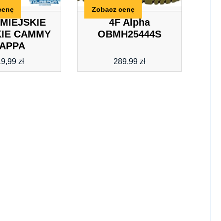
cenę
Zobacz cenę
MIEJSKIE
4F Alpha
IE CAMMY
OBMH25444S
APPA
19,99
zł
289,99
zł