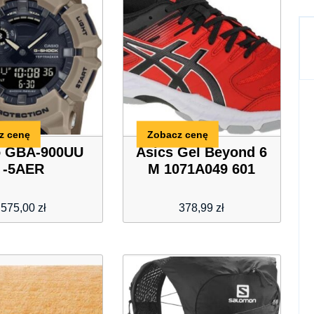
z cenę
Zobacz cenę
o GBA-900UU
Asics Gel Beyond 6
-5AER
M 1071A049 601
575,00
zł
378,99
zł