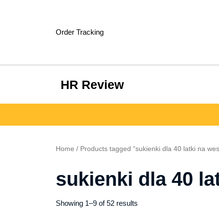
Skip
to
content
Order Tracking
HR Review
Home
/ Products tagged “sukienki dla 40 latki na wes
sukienki dla 40 la
Showing 1–9 of 52 results