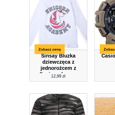
Zobacz cenę
Zobac
Sinsay Bluzka
Casi
dziewczęca z
jednorożcem z
długim rękawem
12,99
zł