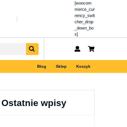
[woocom
merce_cur
rency_swit
cher_drop
_down_bo
x]
My
shopping
Account
cart
Blog
Sklep
Koszyk
Ostatnie wpisy