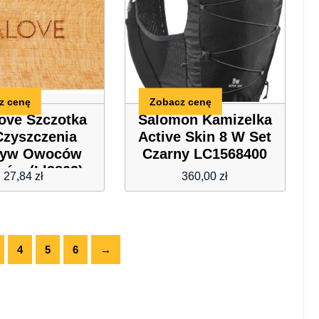
z cenę
Zobacz cenę
love Szczotka
Salomon Kamizelka
Czyszczenia
Active Skin 8 W Set
zyw Owoców
Czarny LC1568400
bów (Ll3803)
27,84
zł
360,00
zł
4
5
6
→