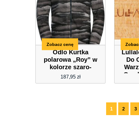
Zobacz cenę
Zobac
Odlo Kurtka
Lulla
polarowa „Roy” w
Do 
kolorze szaro-
War
czarnym
Grzy
187,95
zł
1
2
3