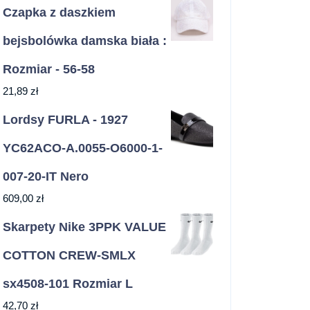
Czapka z daszkiem
bejsbolówka damska biała :
Rozmiar - 56-58
21,89
zł
Lordsy FURLA - 1927
YC62ACO-A.0055-O6000-1-
007-20-IT Nero
609,00
zł
Skarpety Nike 3PPK VALUE
COTTON CREW-SMLX
sx4508-101 Rozmiar L
42,70
zł