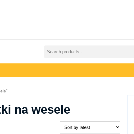
Search
for:
ele”
tki na wesele