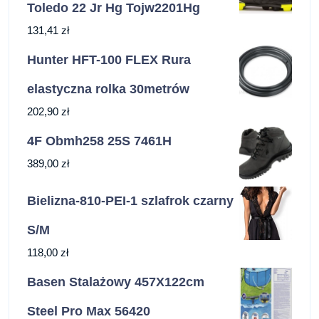
Toledo 22 Jr Hg Tojw2201Hg
131,41
zł
Hunter HFT-100 FLEX Rura
elastyczna rolka 30metrów
202,90
zł
4F Obmh258 25S 7461H
389,00
zł
Bielizna-810-PEI-1 szlafrok czarny
S/M
118,00
zł
Basen Stalażowy 457X122cm
Steel Pro Max 56420