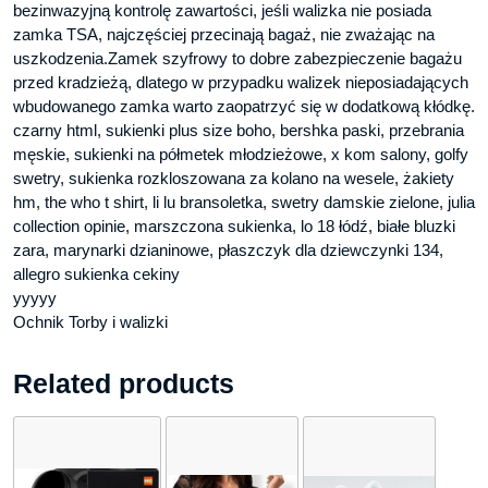
bezinwazyjną kontrolę zawartości, jeśli walizka nie posiada
zamka TSA, najczęściej przecinają bagaż, nie zważając na
uszkodzenia.Zamek szyfrowy to dobre zabezpieczenie bagażu
przed kradzieżą, dlatego w przypadku walizek nieposiadających
wbudowanego zamka warto zaopatrzyć się w dodatkową kłódkę.
czarny html, sukienki plus size boho, bershka paski, przebrania
męskie, sukienki na półmetek młodzieżowe, x kom salony, golfy
swetry, sukienka rozkloszowana za kolano na wesele, żakiety
hm, the who t shirt, li lu bransoletka, swetry damskie zielone, julia
collection opinie, marszczona sukienka, lo 18 łódź, białe bluzki
zara, marynarki dzianinowe, płaszczyk dla dziewczynki 134,
allegro sukienka cekiny
yyyyy
Ochnik Torby i walizki
Related products