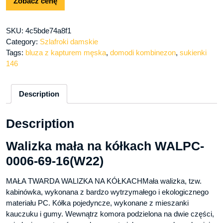
Zobacz cenę
SKU:
4c5bde74a8f1
Category:
Szlafroki damskie
Tags:
bluza z kapturem męska
,
domodi kombinezon
,
sukienki
146
Description
Description
Walizka mała na kółkach WALPC-
0006-69-16(W22)
MAŁA TWARDA WALIZKA NA KÓŁKACHMała walizka, tzw.
kabinówka, wykonana z bardzo wytrzymałego i ekologicznego
materiału PC. Kółka pojedyncze, wykonane z mieszanki
kauczuku i gumy. Wewnątrz komora podzielona na dwie części,