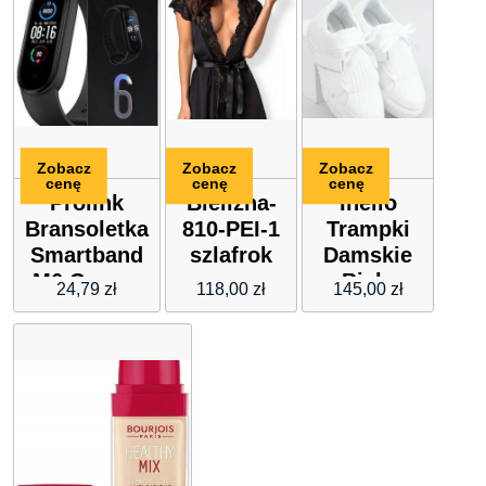
Zobacz
Zobacz
Zobacz
cenę
cenę
cenę
Prolink
Bielizna-
Inello
Bransoletka
810-PEI-1
Trampki
Smartband
szlafrok
Damskie
M6 Czarny
czarny
Białe
24,79
zł
118,00
zł
145,00
zł
S/M
Nb513P
White