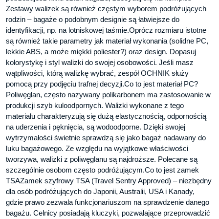
Zestawy walizek są również częstym wyborem podróżujących
rodzin – bagaże o podobnym designie są łatwiejsze do
identyfikacji, np. na lotniskowej taśmie.Oprócz rozmiaru istotne
są również takie parametry jak materiał wykonania (solidne PC,
lekkie ABS, a może miękki poliester?) oraz design. Dopasuj
kolorystykę i styl walizki do swojej osobowości. Jeśli masz
wątpliwości, którą walizkę wybrać, zespół OCHNIK służy
pomocą przy podjęciu trafnej decyzji.Co to jest materiał PC?
Poliwęglan, często nazywany polikarbonem ma zastosowanie w
produkcji szyb kuloodpornych. Walizki wykonane z tego
materiału charakteryzują się dużą elastycznością, odpornością
na uderzenia i pęknięcia, są wodoodporne. Dzięki swojej
wytrzymałości świetnie sprawdzą się jako bagaż nadawany do
luku bagażowego. Ze względu na wyjątkowe właściwości
tworzywa, walizki z poliwęglanu są najdroższe. Polecane są
szczególnie osobom często podróżującym.Co to jest zamek
TSAZamek szyfrowy TSA (Travel Sentry Approved) – niezbędny
dla osób podróżujących do Japonii, Australii, USA i Kanady,
gdzie prawo zezwala funkcjonariuszom na sprawdzenie danego
bagażu. Celnicy posiadają kluczyki, pozwalające przeprowadzić