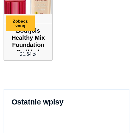
Zobacz
cenę
Bourjois
Healthy Mix
Foundation
Podkład
21,64
zł
Rozświetlający
52 Vanilla
30ml
Ostatnie wpisy