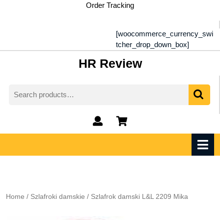
Skip
Order Tracking
to
content
[woocommerce_currency_swi
tcher_drop_down_box]
HR Review
Search
for:
My
shopping
Account
cart
O
M
Home
/
Szlafroki damskie
/ Szlafrok damski L&L 2209 Mika