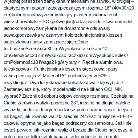
w jednej przestrzeń zamykana materiałem na suwak, w drugiej –
elastycznymi pasami zabezpieczającymi.rozmiar 16” (40×30×20
cm)kolor granatowywzór imitujący plaster miodumateriał
wierzchni walizki – PC (poliwęglan)rodzaj walizki – twardamodel
jednokomorowyzamykana na dwustronnie odsuwany
suwakpodszewka w czarnym kolorzefunkcjonalna kieszeń
siateczkowa i pasy zabezpieczająceDane
techniczneSzerokość30 cmWysokość z kółkami40
cmGłębokość20 cmWysokość rączki60 cmWysokość kółek7
cmPojemność18 lWaga2 kgAtrybuty✓ Rączka aluminiowa,
teleskopowa✓ Funkcjonalna kieszeń siateczkowa i pasy
zabezpieczające✓ Materiał PC pochodzący w 50% z
recyklingu✓ Dwa łożyskowane kółkaJaką walizkę wybrać?
Zastanawiasz się, który model walizki na kółkach OCHNIK
wybrać? Zacznij od doboru odpowiedniego rozmiaru. Czekają na
Ciebie zarówno walizki podróżne 28’’, idealne na długie, dalekie
wyjazdy, podczas których będziesz potrzebować sporo miejsca
na bagaż, jak również walizki średnie 24” oraz mniejsze –14-16-
calowe, optymalne jako bagaż podręczny do samolotu. Jeśli nie
jesteś pewien, jaki rozmiar walizki będzie dla Ciebie najlepszy, a
potrzebujesz kilku sztuk bagażu, zdecyduj się na komplet.