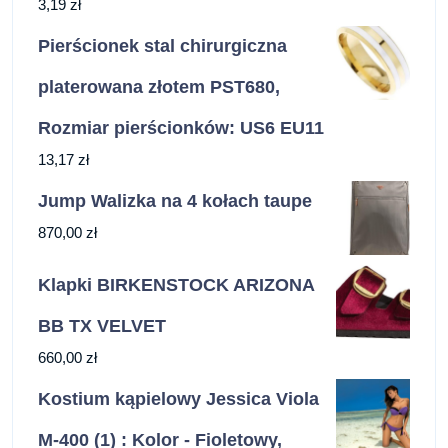
3,19
zł
Pierścionek stal chirurgiczna
platerowana złotem PST680,
Rozmiar pierścionków: US6 EU11
13,17
zł
Jump Walizka na 4 kołach taupe
870,00
zł
Klapki BIRKENSTOCK ARIZONA
BB TX VELVET
660,00
zł
Kostium kąpielowy Jessica Viola
M-400 (1) : Kolor - Fioletowy,