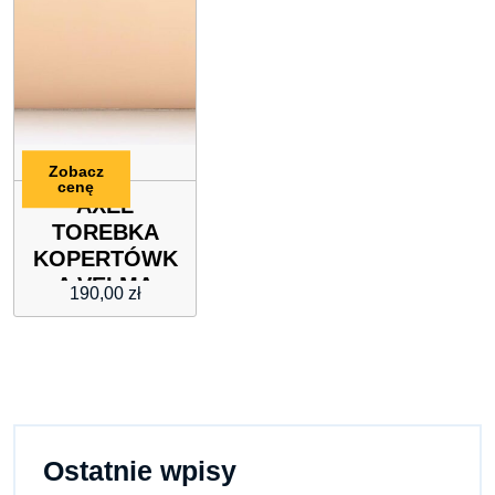
Zobacz
cenę
AXEL
TOREBKA
KOPERTÓWK
A VELMA
190,00
zł
(Wymiary:
37x3x19cm.)
Ostatnie wpisy