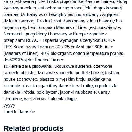
zaprojektowana przez fińską projektantkę Kaarinę Tiainen, której
życiowym celem jest ochrona zagrożonej foki obrączkowanej
Saimaa. Unikalny wzór tekstylny jest inspirowany wyglądem
dzikich zwierząt. Produkt został wykonany z lnu i bawełny bio-
organicznej. Len European Masters of Linen jest uprawiany w
Normandii, przędziony i barwiony w Europie zgodnie z
przepisami REACH i spełnia wymagania certyfikatu ÖKO-
TEX.Kolor: szaryRozmiar: 30 x 35 cmMateriał: 60% linen
(Masters of Linen), 40% bio-organic cottonTemperatura prania:
do 60ºCProjekt: Kaarina Tiainen
sukienka zara plisowana, luksusowe sukienki, czerwone
sukienki obcisle, dzinsowe spodenki, portfele house, fashion
house sosnowiec, płaszcz o męskim kroju, sukienka na
komunię plus size, garnitury damskie w kratkę, ogrodniczki
damskie krótkie, polo bytom, japonki na obcasie, vansy
chłopięce, wieczorowe sukienki długie
yyyyy
Torebki damskie
Related products