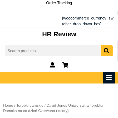
Skip
Order Tracking
to
content
[woocommerce_currency_swi
tcher_drop_down_box]
HR Review
Search
for:
My
shopping
Account
cart
O
M
Home
/
Torebki damskie
/ David Jones Uniwersalna Torebka
Damska na co dzień Czerwona (kolory)