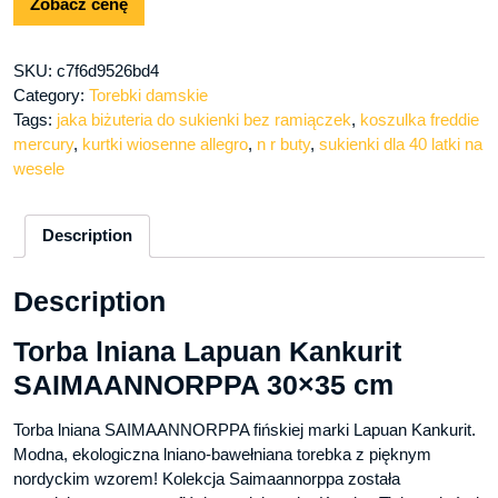
Zobacz cenę
SKU:
c7f6d9526bd4
Category:
Torebki damskie
Tags:
jaka biżuteria do sukienki bez ramiączek
,
koszulka freddie
mercury
,
kurtki wiosenne allegro
,
n r buty
,
sukienki dla 40 latki na
wesele
Description
Description
Torba lniana Lapuan Kankurit
SAIMAANNORPPA 30×35 cm
Torba lniana SAIMAANNORPPA fińskiej marki Lapuan Kankurit.
Modna, ekologiczna lniano-bawełniana torebka z pięknym
nordyckim wzorem! Kolekcja Saimaannorppa została