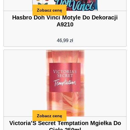
Zobacz cenę
Hasbro Doh Vinci Motyle Do Dekoracji
A9210
46,99
zł
Zobacz cenę
Victoria’S Secret Temptation Mgiełka Do