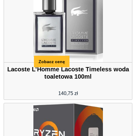
Zobacz cenę
Lacoste L’Homme Lacoste Timeless woda
toaletowa 100ml
140,75
zł