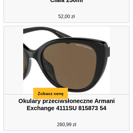
Ciała 250ml
52,00
zł
Zobacz cenę
Okulary przeciwsłoneczne Armani
Exchange 4111SU 815873 54
260,99
zł