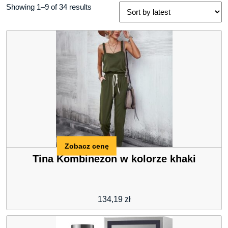
Showing 1–9 of 34 results
Zobacz cenę
Tina Kombinezon w kolorze khaki
134,19
zł