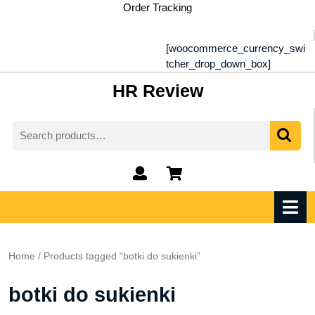
Skip
Order Tracking
to
content
[woocommerce_currency_swi
tcher_drop_down_box]
HR Review
Search
for:
My
shopping
Account
cart
O
M
Home
/ Products tagged “botki do sukienki”
botki do sukienki