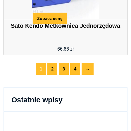
Zobacz cenę
Sato Kendo Metkownica Jednorzędowa
66,66
zł
1
2
3
4
→
Ostatnie wpisy