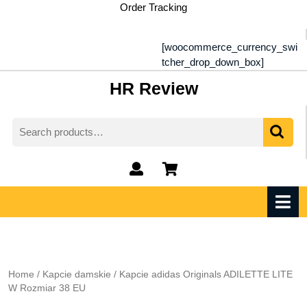
Skip
Order Tracking
to
content
[woocommerce_currency_swi
tcher_drop_down_box]
HR Review
Search
for:
My
shopping
Account
cart
O
M
Home
/
Kapcie damskie
/ Kapcie adidas Originals ADILETTE LITE
W Rozmiar 38 EU