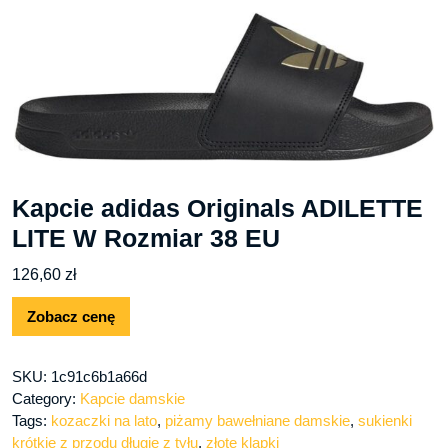
Kapcie adidas Originals ADILETTE
LITE W Rozmiar 38 EU
126,60
zł
Zobacz cenę
SKU:
1c91c6b1a66d
Category:
Kapcie damskie
Tags:
kozaczki na lato
,
piżamy bawełniane damskie
,
sukienki
krótkie z przodu długie z tyłu
,
złote klapki