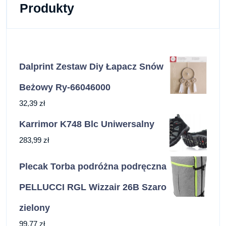
Produkty
Dalprint Zestaw Diy Łapacz Snów
Beżowy Ry-66046000
32,39
zł
Karrimor K748 Blc Uniwersalny
283,99
zł
Plecak Torba podróżna podręczna
PELLUCCI RGL Wizzair 26B Szaro
zielony
99,77
zł