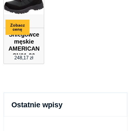
Zobacz
cenę
Śniegowce
męskie
AMERICAN
SN01 20
248,17
zł
SOFTSHELL
Ostatnie wpisy