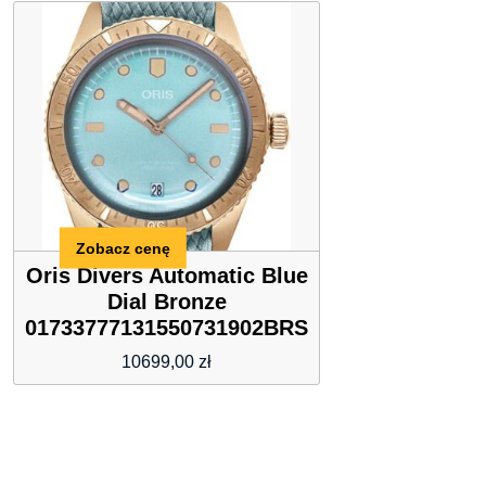
BLING
na zamek,
YOUTH
krój
taliowany,
MALFINI,
EVEREST,
granatowa
Zobacz cenę
Oris Divers Automatic Blue
Dial Bronze
01733777131550731902BRS
10699,00
zł