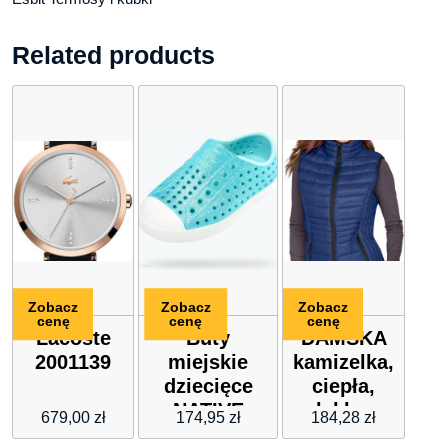
Related products
Zobacz
Zobacz
Zobacz
cenę
cenę
cenę
Lacoste
Buty
DAMSKA
2001139
miejskie
kamizelka,
dziecięce
ciepła,
NATIVE
lekka,
679,00
zł
174,95
zł
184,28
zł
JEFFERSON
zasuwana