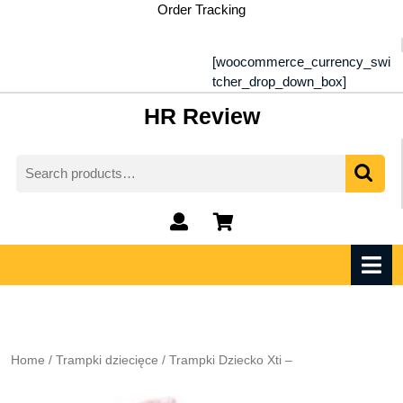
Skip
Order Tracking
to
content
[woocommerce_currency_swi
tcher_drop_down_box]
HR Review
Search
for:
My
shopping
Account
cart
O
M
Home
/
Trampki dziecięce
/ Trampki Dziecko Xti –