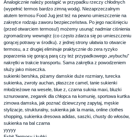
Analogicznie należy postąpić w przypadku rzeczy chłodnych
(wypełnić termos bardzo zimną wodą). Niezaprzeczalnym
atutem termosu Food Jug jest też na pewno umieszczenie na
zakrętce rodzaju zaworu bezpieczeństwa. Po jego naciśnięciu
(przed otwarciem termosu!) możemy usunąć nadmiar ciśnienia
zgromadzony wewnątrz (co często zdarza się po umieszczeniu
gorącej potrawy w środku). z jednej strony ułatwia to otwarcie
termosu, a z drugiej eliminuje praktycznie do zera ryzyko
poparzenia się gorącą parą czy też przypadkowego „wybuchu”
nakrętki w trakcie transportu. Sama zakrętka z powodzeniem
służy jako miseczka.
sukienki bershka, piżamy damskie duże rozmiary, turecka
sukienka, zwroty auchan, płaszcze camel, tanie sukienki
młodzieżowe na wesele, blue z, czarna suknia maxi, bluzki
sznurowane, zegarek dla chłopca na komunię, sportowa kurtka
zimowa damska, jak poznać dziewczynę zapytaj, męskie
stylizacje, strukturalny, sukienka jak la mania, online clothes
shopping, sukienka dresowa adidas, saszki, chusty do włosów,
sukienka na bal czarna
yyyyy
Esbit Termosy i kubki