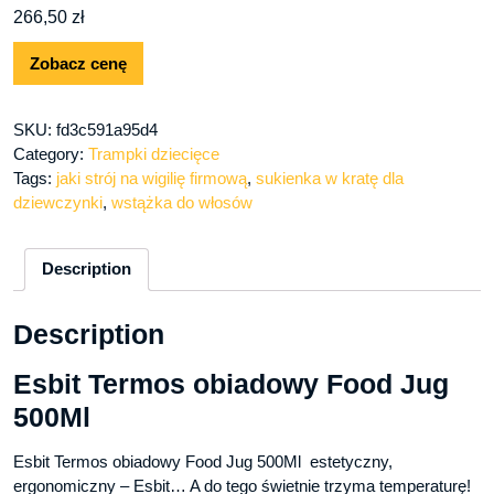
266,50
zł
Zobacz cenę
SKU:
fd3c591a95d4
Category:
Trampki dziecięce
Tags:
jaki strój na wigilię firmową
,
sukienka w kratę dla
dziewczynki
,
wstążka do włosów
Description
Description
Esbit Termos obiadowy Food Jug
500Ml
Esbit Termos obiadowy Food Jug 500Ml estetyczny,
ergonomiczny – Esbit… A do tego świetnie trzyma temperaturę!