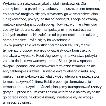
Wykonany z najwyższej jakości stali nierdzewnej. Dla
zabezpieczenia przed przypadkowym upuszczeniem termosu,
co zdarzyć mogłoby się gdy trzymamy go w zmarzniętej dłoni
lub rękawiczce, pokryty został od zewnątrz specjalną czarną,
matową powłoką antypoślizgową. Również wymiary termosu
zostały tak dobrane, aby manipulacja nim nie nastręczała
żadnych trudności. Niezależnie od pojemności ma on także tę
samą średnicę – różni się tylko wysokością.
Jak w praktycznie wszystkich termosach za utrzymanie
temperatury odpowiada jego dwuwarstwowa konstrukcja,
jednakże w wypadku Food Jug wewnętrzna warstwa pokryta
została dodatkowo warstwą srebra. Skutkuje to w sposób
dwojaki: podnosi ono właściwości termiczne termosu, działa
antybakteryjnie i ułatwia usuwanie ewentualnego osadu. Aby
maksymalnie wykorzystać właściwości oferowane przez swój
termos na żywność, firma Esbit proponuje „formatowanie”
termosu przed użyciem. Jeżeli planujemy transportować rzeczy
gorące – przed ich umieszczeniem w termosie należy wypełnić
go gorącą wodą na około 4 minuty, następnie wylać wodę i
umieścić żywność.