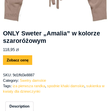
ONLY Sweter „Amalia” w kolorze
szaroróżowym
118,95
zł
Zobacz cenę
SKU:
9d1ffd3e8887
Category:
Swetry damskie
Tags:
iza pierwsza randka
,
spodnie khaki damskie
,
sukienka w
kwiaty dla dziewczynki
Description