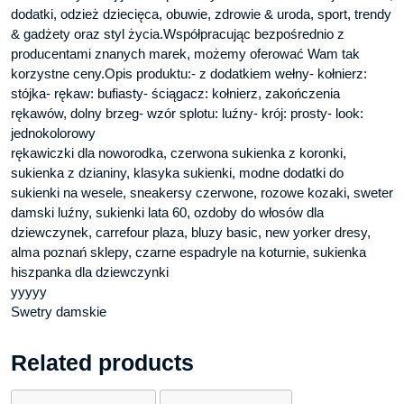
dodatki, odzież dziecięca, obuwie, zdrowie & uroda, sport, trendy
& gadżety oraz styl życia.Współpracując bezpośrednio z
producentami znanych marek, możemy oferować Wam tak
korzystne ceny.Opis produktu:- z dodatkiem wełny- kołnierz:
stójka- rękaw: bufiasty- ściągacz: kołnierz, zakończenia
rękawów, dolny brzeg- wzór splotu: luźny- krój: prosty- look:
jednokolorowy
rękawiczki dla noworodka, czerwona sukienka z koronki,
sukienka z dzianiny, klasyka sukienki, modne dodatki do
sukienki na wesele, sneakersy czerwone, rozowe kozaki, sweter
damski luźny, sukienki lata 60, ozdoby do włosów dla
dziewczynek, carrefour plaza, bluzy basic, new yorker dresy,
alma poznań sklepy, czarne espadryle na koturnie, sukienka
hiszpanka dla dziewczynki
yyyyy
Swetry damskie
Related products