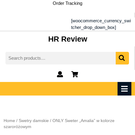
Skip
Order Tracking
to
content
[woocommerce_currency_swi
tcher_drop_down_box]
HR Review
Search
for:
My
shopping
Account
cart
O
M
Home
/
Swetry damskie
/ ONLY Sweter „Amalia” w kolorze
szaroróżowym