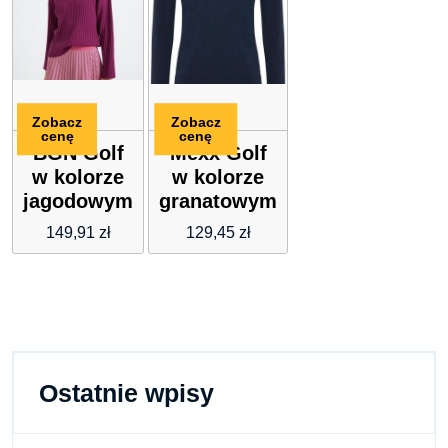
Zobacz
Zobacz
cenę
cenę
BGN Golf
Mexx Golf
w kolorze
w kolorze
jagodowym
granatowym
149,91
zł
129,45
zł
Ostatnie wpisy