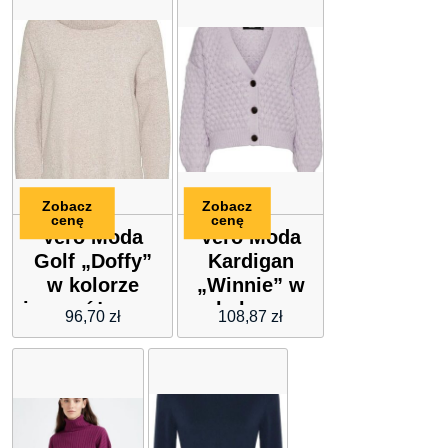
Zobacz
Zobacz
cenę
cenę
Vero Moda
Vero Moda
Golf „Doffy”
Kardigan
w kolorze
„Winnie” w
jasnoróżowym
kolorze
96,70
zł
108,87
zł
lawendowym