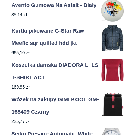
Avento Gumowa Na Asfalt - Biały
35,14
zł
Kurtki pikowane G-Star Raw
Meefic sqr quilted hdd jkt
665,10
zł
Koszulka damska DIADORA L. LS
T-SHIRT ACT
169,95
zł
Wózek na zakupy GIMI KOOL GM-
168409 Czarny
225,77
zł
Seiko Presage Automatic White