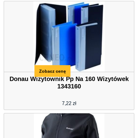
Zobacz cenę
Donau Wizytownik Pp Na 160 Wizytówek
1343160
7,22
zł