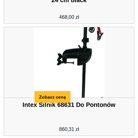
24 cm black
468,00
zł
Zobacz cenę
Intex Silnik 68631 Do Pontonów
860,31
zł