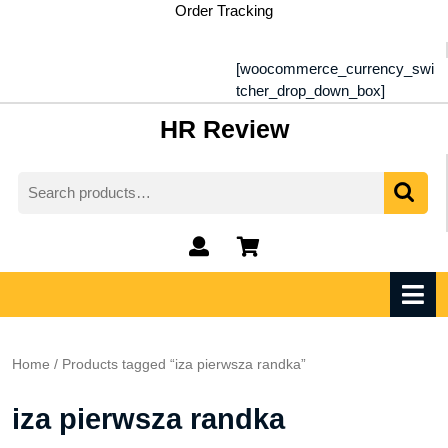
Skip
Order Tracking
to
content
[woocommerce_currency_swi
tcher_drop_down_box]
HR Review
Search
for:
My
shopping
Account
cart
O
M
Home
/ Products tagged “iza pierwsza randka”
iza pierwsza randka