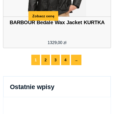
Zobacz cenę
BARBOUR Bedale Wax Jacket KURTKA
1329,00
zł
1
2
3
4
→
Ostatnie wpisy