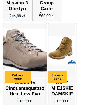
Mission 3
Group
Olsztyn
Carlo
Czarne
244,99
zł
569,00
zł
19249H
Zobacz
Zobacz
cenę
cenę
Dolomite
BUTY
Cinquantaquattro
MIEJSKIE
Hike Low Evo
DAMSKIE
Gtx Wmn Gore
CAMMY
619,99
zł
119,99
zł