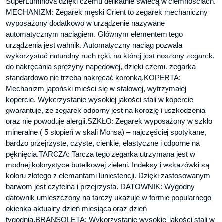
SuperLuminova dzięki czemu delikatnie świecą w ciemnościach.
MECHANIZM: Zegarek męski Orient to zegarek mechaniczny
wyposażony dodatkowo w urządzenie nazywane
automatycznym naciągiem. Głównym elementem tego
urządzenia jest wahnik. Automatyczny naciąg pozwala
wykorzystać naturalny ruch ręki, na której jest noszony zegarek,
do nakręcania sprężyny napędowej, dzięki czemu zegarka
standardowo nie trzeba nakręcać koronką.KOPERTA:
Mechanizm japoński mieści się w stalowej, wytrzymałej
kopercie. Wykorzystanie wysokiej jakości stali w kopercie
gwarantuje, że zegarek odporny jest na korozję i uszkodzenia
oraz nie powoduje alergii.SZKŁO: Zegarek wyposażony w szkło
mineralne ( 5 stopień w skali Mohsa) – najczęściej spotykane,
bardzo przejrzyste, czyste, cienkie, elastyczne i odporne na
pęknięcia.TARCZA: Tarcza tego zegarka utrzymana jest w
modnej kolorystyce butelkowej zieleni. Indeksy i wskazówki są
koloru złotego z elemantami luniestencji. Dzięki zastosowanym
barwom jest czytelna i przejrzysta. DATOWNIK: Wygodny
datownik umieszczony na tarczy ukazuje w formie popularnego
okienka aktualny dzień miesiąca oraz dzień
tygodnia.BRANSOLETA: Wykorzystanie wysokiej jakości stali w