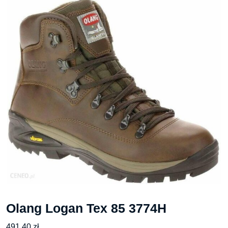
Olang Logan Tex 85 3774H
491,40
zł