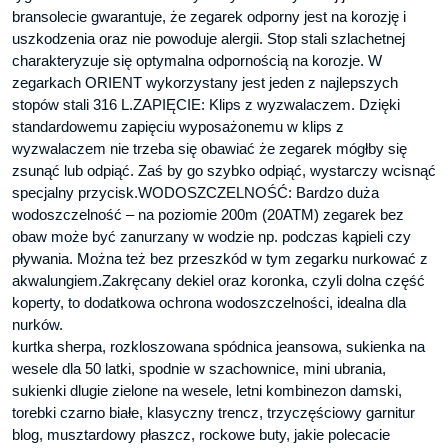
bransolecie gwarantuje, że zegarek odporny jest na korozję i
uszkodzenia oraz nie powoduje alergii. Stop stali szlachetnej
charakteryzuje się optymalna odpornością na korozje. W
zegarkach ORIENT wykorzystany jest jeden z najlepszych
stopów stali 316 L.ZAPIĘCIE: Klips z wyzwalaczem. Dzięki
standardowemu zapięciu wyposażonemu w klips z
wyzwalaczem nie trzeba się obawiać że zegarek mógłby się
zsunąć lub odpiąć. Zaś by go szybko odpiąć, wystarczy wcisnąć
specjalny przycisk.WODOSZCZELNOŚĆ: Bardzo duża
wodoszczelność – na poziomie 200m (20ATM) zegarek bez
obaw może być zanurzany w wodzie np. podczas kąpieli czy
pływania. Można też bez przeszkód w tym zegarku nurkować z
akwalungiem.Zakręcany dekiel oraz koronka, czyli dolna część
koperty, to dodatkowa ochrona wodoszczelności, idealna dla
nurków.
kurtka sherpa, rozkloszowana spódnica jeansowa, sukienka na
wesele dla 50 latki, spodnie w szachownice, mini ubrania,
sukienki dlugie zielone na wesele, letni kombinezon damski,
torebki czarno białe, klasyczny trencz, trzyczęściowy garnitur
blog, musztardowy płaszcz, rockowe buty, jakie polecacie