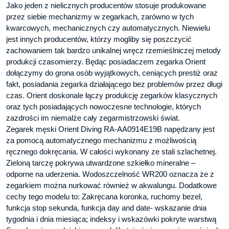
Jako jeden z nielicznych producentów stosuje produkowane
przez siebie mechanizmy w zegarkach, zarówno w tych
kwarcowych, mechanicznych czy automatycznych. Niewielu
jest innych producentów, którzy mogliby się poszczycić
zachowaniem tak bardzo unikalnej wręcz rzemieślniczej metody
produkcji czasomierzy. Będąc posiadaczem zegarka Orient
dołączymy do grona osób wyjątkowych, ceniących prestiż oraz
fakt, posiadania zegarka działającego bez problemów przez długi
czas. Orient doskonale łączy produkcję zegarków klasycznych
oraz tych posiadających nowoczesne technologie, których
zazdrości im niemalże cały zegarmistrzowski świat.
Zegarek męski Orient Diving RA-AA0914E19B napędzany jest
za pomocą automatycznego mechanizmu z możliwością
ręcznego dokręcania. W całości wykonany ze stali szlachetnej.
Zieloną tarczę pokrywa utwardzone szkiełko mineralne –
odporne na uderzenia. Wodoszczelność WR200 oznacza że z
zegarkiem można nurkować również w akwalungu. Dodatkowe
cechy tego modelu to: Zakręcana koronka, ruchomy bezel,
funkcja stop sekunda, funkcja day and date- wskazanie dnia
tygodnia i dnia miesiąca; indeksy i wskazówki pokryte warstwą