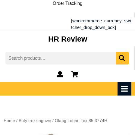
Skip
Order Tracking
to
content
[woocommerce_currency_swi
tcher_drop_down_box]
HR Review
Search
for:
My
shopping
Account
cart
O
M
Home
/
Buty trekkingowe
/ Olang Logan Tex 85 3774H