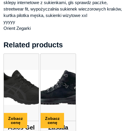
sklepy internetowe z sukienkami, gls sprawdz paczke,
streetwear fit, wypożyczalnia sukienek wieczorowych kraków,
kurtka pilotka męska, sukienki wizytowe xxl
yyyyy
Orient Zegarki
Related products
Zobacz
Zobacz
cenę
cenę
Asics Gel
Zasada