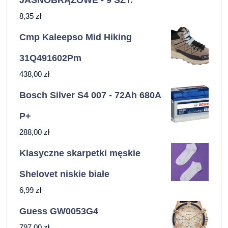
JASNOBRĄZOWE - 9 SZT.
8,35
zł
Cmp Kaleepso Mid Hiking
31Q491602Pm
438,00
zł
Bosch Silver S4 007 - 72Ah 680A
P+
288,00
zł
Klasyczne skarpetki męskie
Shelovet niskie białe
6,99
zł
Guess GW0053G4
797,00
zł