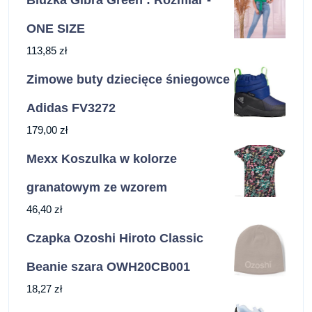
Bluzka Gibra Green : Rozmiar -
ONE SIZE
113,85
zł
Zimowe buty dziecięce śniegowce
Adidas FV3272
179,00
zł
Mexx Koszulka w kolorze
granatowym ze wzorem
46,40
zł
Czapka Ozoshi Hiroto Classic
Beanie szara OWH20CB001
18,27
zł