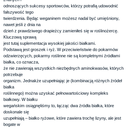
odnoszących sukcesy sportowców, którzy potrafią udowodnić
fałszywość tego
twierdzenia. Będąc weganinem możesz nadal być umięśniony,
nawet jeśli z dnia na
dzień z prawdziwego drapieżcy zamieniłeś się w roślinożercę.
Kluczową sprawą
jest tutaj suplementacja wysokiej jakości białkami.
Podstawą jest groszek i ryż. W przeciwieństwie do pokarmów
odzwierzęcych, pokarmy roślinne nie są kompletnymi źródłami
białka, co oznacza,
że nie zawierają wszystkich niezbędnych aminokwasów, których
potrzebuje
organizm. Jednakże uzupełniając je (kombinacją różnych źródeł
białka
roślinnego) można uzyskać pełnowartościowy kompleks
białkowy. W białku
wegańskim osiągnęliśmy to, łącząc dwa źródła białka, które
doskonale się
uzupełniają – białko ryżowe, które zawiera trochę lizyny, ale jest
bogate w