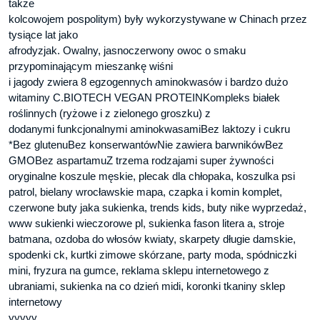
także
kolcowojem pospolitym) były wykorzystywane w Chinach przez
tysiące lat jako
afrodyzjak. Owalny, jasnoczerwony owoc o smaku
przypominającym mieszankę wiśni
i jagody zwiera 8 egzogennych aminokwasów i bardzo dużo
witaminy C.BIOTECH VEGAN PROTEINKompleks białek
roślinnych (ryżowe i z zielonego groszku) z
dodanymi funkcjonalnymi aminokwasamiBez laktozy i cukru
*Bez glutenuBez konserwantówNie zawiera barwnikówBez
GMOBez aspartamuZ trzema rodzajami super żywności
oryginalne koszule męskie, plecak dla chłopaka, koszulka psi
patrol, bielany wrocławskie mapa, czapka i komin komplet,
czerwone buty jaka sukienka, trends kids, buty nike wyprzedaż,
www sukienki wieczorowe pl, sukienka fason litera a, stroje
batmana, ozdoba do włosów kwiaty, skarpety długie damskie,
spodenki ck, kurtki zimowe skórzane, party moda, spódniczki
mini, fryzura na gumce, reklama sklepu internetowego z
ubraniami, sukienka na co dzień midi, koronki tkaniny sklep
internetowy
yyyyy