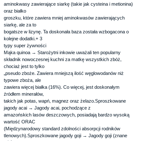
aminokwasy zawierające siarkę (takie jak cysteina i metionina)
oraz białko
groszku, które zawiera mniej aminokwasów zawierających
siarkę, ale za to
bogatsze w lizynę. Ta doskonała baza została wzbogacona o
kolejne dodatki.+ 3
typy super żywności
Mąka quinoa → Starożytni inkowie uważali ten popularny
składnik nowoczesnej kuchni za matkę wszystkich zbóż,
chociaż jest to tylko
„pseudo zboże. Zawiera mniejszą ilość węglowodanów niż
typowe zboża, ale
zawiera więcej białka (16%). Co więcej, jest doskonałym
źródłem minerałów,
takich jak potas, wapń, magnez oraz żelazo.Sproszkowane
jagody acai → Jagody acai, pochodzące z
amazońskich lasów deszczowych, posiadają bardzo wysoką
wartość ORAC
(Międzynarodowy standard zdolności absorpcji rodników
tlenowych).Sproszkowane jagody goji → Jagody goji (znane