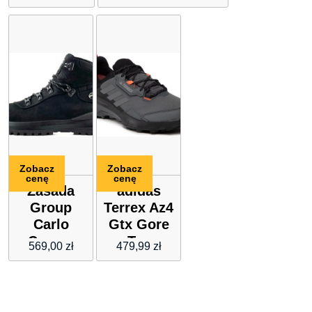
Czarny
Tex 289210
Beżowy
Zobacz
Zobacz
cenę
cenę
Zasada
adidas
Group
Terrex Az4
Carlo
Gtx Gore
Czarne
Tex
569,00
zł
479,99
zł
19249H
Fz3285
Grey Give
Four Solar
Red Szary