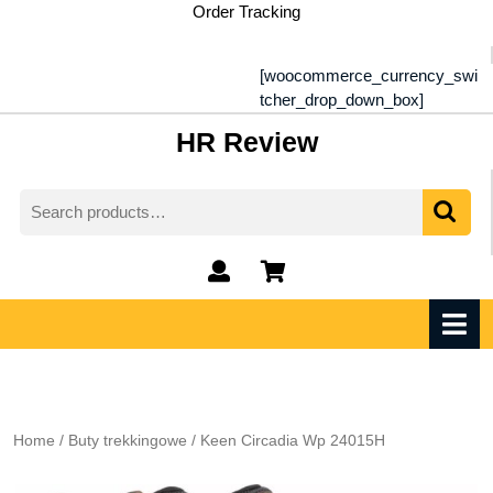
Skip
Order Tracking
to
content
[woocommerce_currency_swi
tcher_drop_down_box]
HR Review
Search
for:
My
shopping
Account
cart
O
M
Home
/
Buty trekkingowe
/ Keen Circadia Wp 24015H