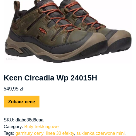
Keen Circadia Wp 24015H
549,95
zł
Zobacz cenę
SKU:
dfabc36d9eaa
Category:
Buty trekkingowe
Tags:
garnitury ceny
,
linea 30 efekty
,
sukienka czerwona mini
,