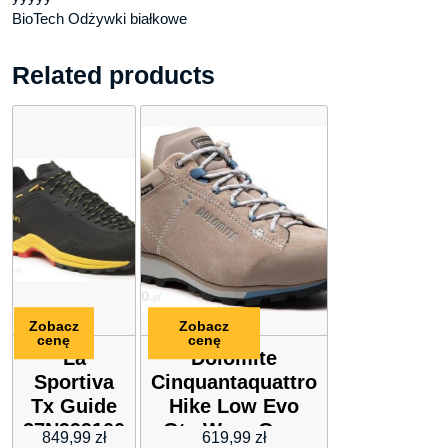
BioTech Odżywki białkowe
Related products
Zobacz
Zobacz
cenę
cenę
La
Dolomite
Sportiva
Cinquantaquattro
Tx Guide
Hike Low Evo
27N999100
Gtx Wmn Gore
849,99
zł
619,99
zł