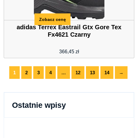
Zobacz cenę
adidas Terrex Eastrail Gtx Gore Tex
Fx4621 Czarny
366,45
zł
1
2
3
4
…
12
13
14
→
Ostatnie wpisy