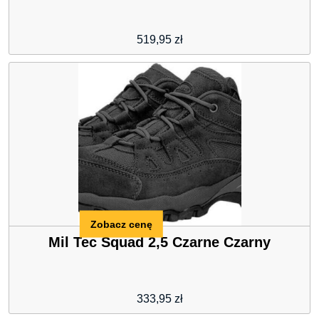
519,95
zł
Zobacz cenę
Mil Tec Squad 2,5 Czarne Czarny
333,95
zł