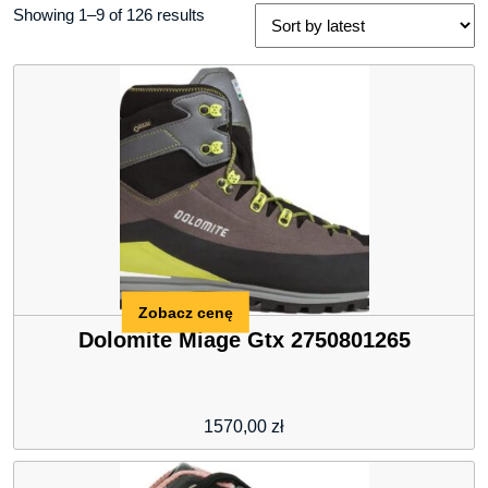
Showing 1–9 of 126 results
Zobacz cenę
Dolomite Miage Gtx 2750801265
1570,00
zł