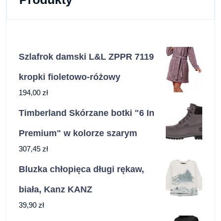
Szlafrok damski L&L ZPPR 7119
kropki fioletowo-różowy
194,00
zł
Timberland Skórzane botki "6 In
Premium" w kolorze szarym
307,45
zł
Bluzka chłopięca długi rękaw,
biała, Kanz KANZ
39,90
zł