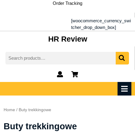
Skip
Order Tracking
to
content
[woocommerce_currency_swi
tcher_drop_down_box]
HR Review
Search
for:
My
shopping
Account
cart
O
M
Home
/ Buty trekkingowe
Buty trekkingowe