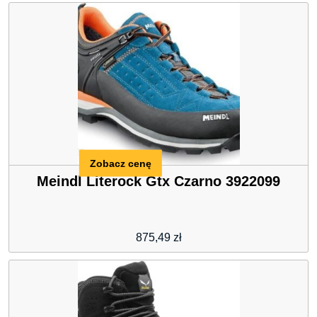
Zobacz cenę
Meindl Literock Gtx Czarno 3922099
875,49
zł