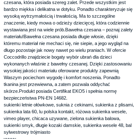
czesana, która posiada szereg zalet. Przede wszystkim jest
bardzo miękka i delikatna w dotyku. Ponadto charakteryzuje się
wysoką wytrzymałością i trwałością. Ma to szczególne
znaczenie, kiedy mowa o odzieży dziecięcej, która codziennie
wystawiana jest na wiele prób.Bawełna czesana – poznaj zalety
materiału!Bawełna czesana posiada długie włosie, dzięki
któremu materiał nie mechaci się, nie siepie, a jego wygląd na
długo pozostaje jak nowy nawet po wielu praniach. W ofercie
Coccodrillo znajdziecie bogaty wybór ubrań dla dzieci
wykonanych właśnie z bawełny czesanej. Dzięki zastosowaniu
wysokiej jakości materiału oferowane produkty zapewnią
Waszym pociechom wygodę i komfort noszenia. Ponadto
tkanina jest przewiewna, a zatem pozwala oddychać
skórze.Produkt posiada Certifikat EKO5 i spełnia normę
bezpieczeństwa PN-EN 14682.
sukienki letnie ołówkowe, suknia z cekinami, sukienka z plisami,
sukienka lata 60, lu polska kontakt, różowa sukienka wesele,
vimeo player, chicaca uzywane, zielona sukienka balowa,
sukienki smyk, długie kozaki damskie, sukienka wesele 48, bal
sylwestrowy trójmiasto
yyyyy