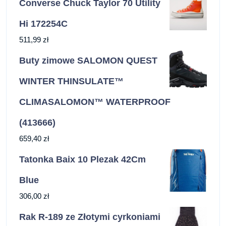
Converse Chuck Taylor 70 Utility
Hi 172254C
511,99
zł
Buty zimowe SALOMON QUEST
WINTER THINSULATE™
CLIMASALOMON™ WATERPROOF
(413666)
659,40
zł
Tatonka Baix 10 Plezak 42Cm
Blue
306,00
zł
Rak R-189 ze Złotymi cyrkoniami