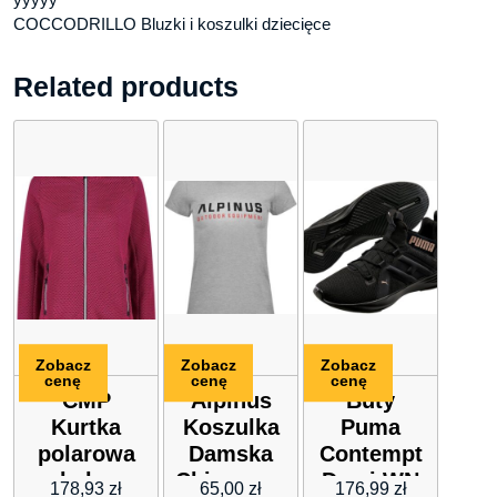
COCCODRILLO Bluzki i koszulki dziecięce
Related products
Zobacz
Zobacz
Zobacz
cenę
cenę
cenę
CMP
Alpinus
Buty
Kurtka
Koszulka
Puma
polarowa
Damska
Contempt
w kolorze
Chiavenna
Demi WN
178,93
zł
65,00
zł
176,99
zł