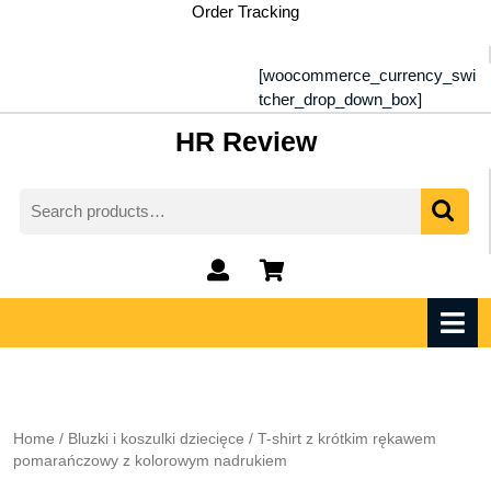
Skip
Order Tracking
to
content
[woocommerce_currency_swi
tcher_drop_down_box]
HR Review
Search
for:
My
shopping
Account
cart
O
M
Home
/
Bluzki i koszulki dziecięce
/ T-shirt z krótkim rękawem
pomarańczowy z kolorowym nadrukiem