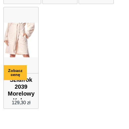
czerwonym
Szary
S
19316201
Zobacz
cenę
Szlafrok
2039
Morelowy
: Kolor –
129,30
zł
Morelowy,
Rozmiar –
M