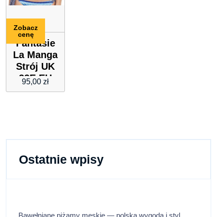
Zobacz
cenę
Fantasie
La Manga
Strój UK
32E EU
95,00
zł
70F Figi S
36
Ostatnie wpisy
Bawełniane piżamy męskie — polska wygoda i styl