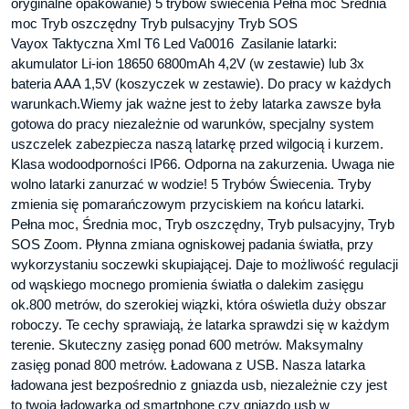
oryginalne opakowanie) 5 trybów świecenia Pełna moc Średnia
moc Tryb oszczędny Tryb pulsacyjny Tryb SOS
Vayox Taktyczna Xml T6 Led Va0016 Zasilanie latarki:
akumulator Li-ion 18650 6800mAh 4,2V (w zestawie) lub 3x
bateria AAA 1,5V (koszyczek w zestawie). Do pracy w każdych
warunkach.Wiemy jak ważne jest to żeby latarka zawsze była
gotowa do pracy niezależnie od warunków, specjalny system
uszczelek zabezpiecza naszą latarkę przed wilgocią i kurzem.
Klasa wodoodporności IP66. Odporna na zakurzenia. Uwaga nie
wolno latarki zanurzać w wodzie! 5 Trybów Świecenia. Tryby
zmienia się pomarańczowym przyciskiem na końcu latarki.
Pełna moc, Średnia moc, Tryb oszczędny, Tryb pulsacyjny, Tryb
SOS Zoom. Płynna zmiana ogniskowej padania światła, przy
wykorzystaniu soczewki skupiającej. Daje to możliwość regulacji
od wąskiego mocnego promienia światła o dalekim zasięgu
ok.800 metrów, do szerokiej wiązki, która oświetla duży obszar
roboczy. Te cechy sprawiają, że latarka sprawdzi się w każdym
terenie. Skuteczny zasięg ponad 600 metrów. Maksymalny
zasięg ponad 800 metrów. Ładowana z USB. Nasza latarka
ładowana jest bezpośrednio z gniazda usb, niezależnie czy jest
to twoja ładowarka od smartphone czy gniazdo usb w