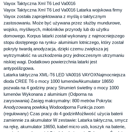
Vayox Taktyczna Xml T6 Led Va0016
Vayox Taktyczna Xml T6 Led Va0016 Latarka wojskowa firmy
Vayox została zaprojektowana z myślą o taktycznym
zastosowaniu. Może być używana przez służby mundurowe,
wojsko, myśliwych, miłośników przyrody lub do użytku
domowego. Korpus latarki został wykonany z najmocniejszego
stopu dostępnego na rynku- aluminium lotniczego, który został
pokryty twardą anodyzacja, dzięki czemu zwiększa jej
wytrzymałość na uszkodzenia przy jednoczesnym utrzymaniu
niskiej wagi. Dodatkowo powierzchnia latarki jest
antypoślizgowa.
Latarka taktyczna XML-T6 LED VA0016 VAYOXNajmocniejsza
dioda CREE T6 o mocy 1000 lumenówAkumulator 18650
pozwala na 4 godziny pracy Strumień świetlny o mocy 1000
lumenów Wykonana z aluminium (Odporna na
zarysowania) Zasięg maksymalny: 800 metrów Pokryta:
Anodyzowaną powłoką Wodoodporna Funkcja zoom
(regulowany) Czas pracy do 4 godzinMożliwość użycia baterii
zamiennie za akumulator W zestawie: Latarka taktyczna, smycz
na rękę, akumulator 18650, kabel micro usb, koszyk na baterie,