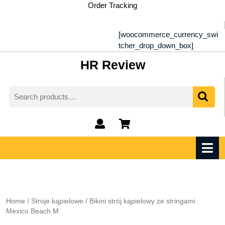
Skip
Order Tracking
to
content
[woocommerce_currency_swi
tcher_drop_down_box]
HR Review
Search
for:
My
shopping
Account
cart
O
M
Home
/
Stroje kąpielowe
/ Bikini strój kąpielowy ze stringami
Mexico Beach M