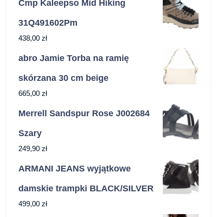
Cmp Kaleepso Mid Hiking
31Q491602Pm
438,00
zł
abro Jamie Torba na ramię
skórzana 30 cm beige
665,00
zł
Merrell Sandspur Rose J002684
Szary
249,90
zł
ARMANI JEANS wyjątkowe
damskie trampki BLACK/SILVER
499,00
zł