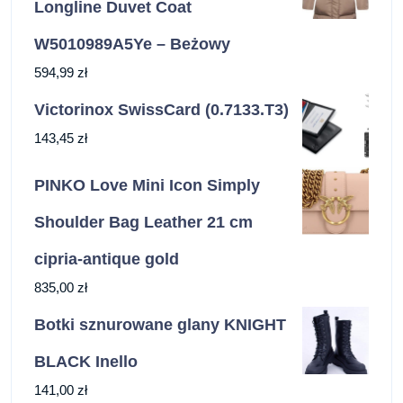
Longline Duvet Coat
W5010989A5Ye – Beżowy
594,99
zł
Victorinox SwissCard (0.7133.T3)
143,45
zł
PINKO Love Mini Icon Simply
Shoulder Bag Leather 21 cm
cipria-antique gold
835,00
zł
Botki sznurowane glany KNIGHT
BLACK Inello
141,00
zł