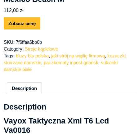
112,00
zł
Zobacz cenę
SKU:
7f6ffaa6bb0b
Category:
Stroje kąpielowe
Tags:
bluzy bts polska
,
jaki strój na wigilię firmową
,
kozaczki
skórzane damskie
,
paczkomaty inpost gdańsk
,
sukienki
damskie białe
Description
Description
Vayox Taktyczna Xml T6 Led
Va0016