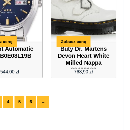
z cenę
Zobacz cenę
nt Automatic
Buty Dr. Martens
B0E08L19B
Devon Heart White
Milled Nappa
26439100
544,00
zł
768,90
zł
4
5
6
→