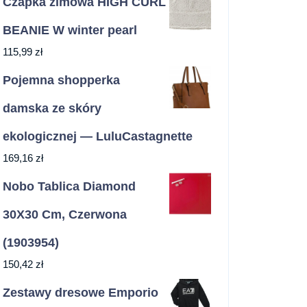
Czapka zimowa HIGH CURL
BEANIE W winter pearl
115,99
zł
Pojemna shopperka
damska ze skóry
ekologicznej — LuluCastagnette
169,16
zł
Nobo Tablica Diamond
30X30 Cm, Czerwona
(1903954)
150,42
zł
Zestawy dresowe Emporio