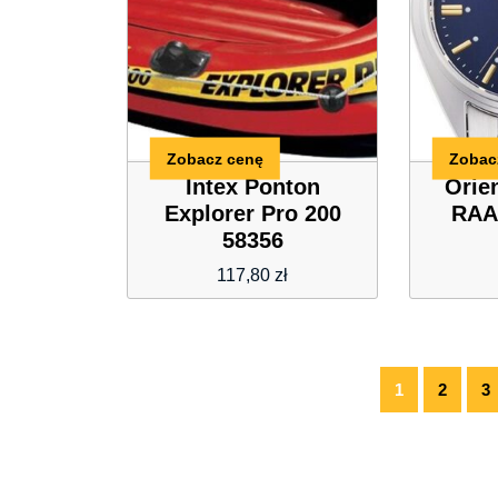
Zobacz cenę
Zobac
Intex Ponton
Orie
Explorer Pro 200
RAA
58356
117,80
zł
1
2
3