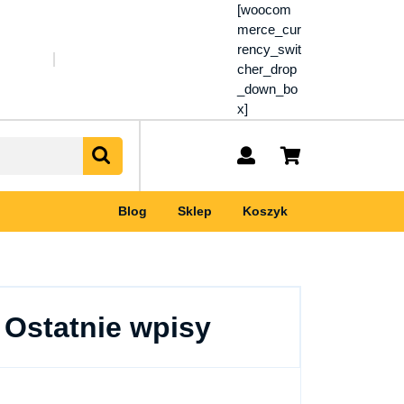
[woocom
merce_cur
rency_swit
cher_drop
_down_bo
x]
My
shopping
Account
cart
Blog
Sklep
Koszyk
Ostatnie wpisy