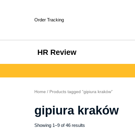
Skip
to
content
Order Tracking
HR Review
Home
/ Products tagged “gipiura kraków”
gipiura kraków
Showing 1–9 of 46 results