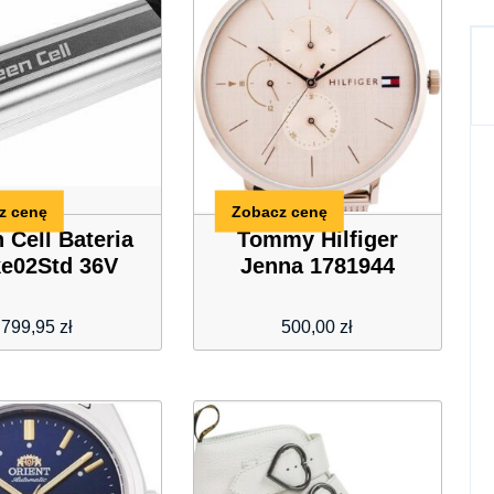
z cenę
Zobacz cenę
 Cell Bateria
Tommy Hilfiger
ke02Std 36V
Jenna 1781944
799,95
zł
500,00
zł