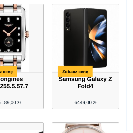
z cenę
Zobacz cenę
Longines
Samsung Galaxy Z
.255.5.57.7
Fold4
5189,00
zł
6449,00
zł