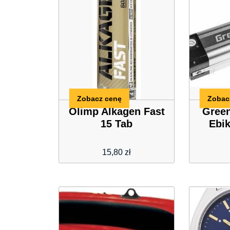
Zobacz cenę
Zobac
Olimp Alkagen Fast
Green
15 Tab
Ebi
15,80
zł