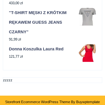
433,00
zł
"T-SHIRT MĘSKI Z KRÓTKIM
RĘKAWEM GUESS JEANS
CZARNY"
91,99
zł
Donna Koszulka Laura Red
121,77
zł
zzzzz
Storefront Ecommerce WordPress Theme
By Buywptemplate