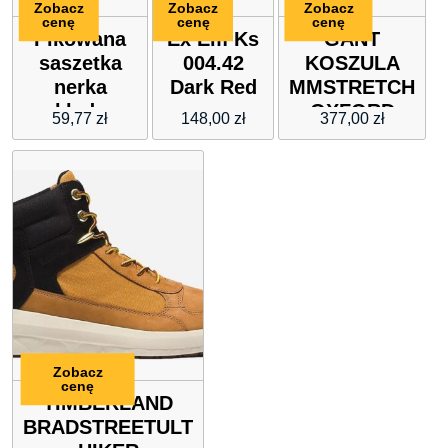
Zobacz
Zobacz
Zobacz
cenę
cenę
cenę
Pikowana
Ex Em Ks
GANT
saszetka
004.42
KOSZULA
nerka
Dark Red
ΜΜSTRETCH
nakładana
OXFORD
59,77
zł
148,00
zł
377,00
zł
na biodra
SOLID
lub przez
ramię
(crossbody)
Zobacz
cenę
TIMBERLAND
BRADSTREETULT