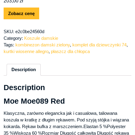
203,00
zł
Zobacz cenę
SKU:
e2c0be24560d
Category:
Koszule damskie
Tags:
kombinezon damski zielony
,
komplet dla dziewczynki 74
,
kurtki wiosenne allegro
,
płaszcz dla chłopca
Description
Description
Moe Moe089 Red
Klasyczna, zarówno elegancka jak i casualowa, taliowana
koszula w kratkę z długim rękawem. Pod szyją stójka i wiązana
kokarda. Rękaw bufka z marszczeniem.Elastan 5 %Polyester
35 %Wiskoza 60 %Rozmiar Długość całkowita Długość rękawa