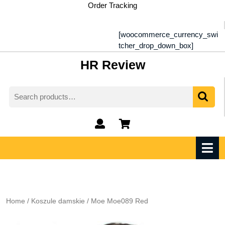
Skip
Order Tracking
to
content
[woocommerce_currency_swi
tcher_drop_down_box]
HR Review
Search
for:
My
shopping
Account
cart
O
M
Home
/
Koszule damskie
/ Moe Moe089 Red