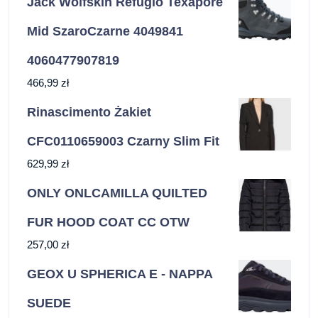
Jack Wolfskin Refugio Texapore
Mid SzaroCzarne 4049841
4060477907819
466,99
zł
Rinascimento Żakiet
CFC0110659003 Czarny Slim Fit
629,99
zł
ONLY ONLCAMILLA QUILTED
FUR HOOD COAT CC OTW
257,00
zł
GEOX U SPHERICA E - NAPPA
SUEDE