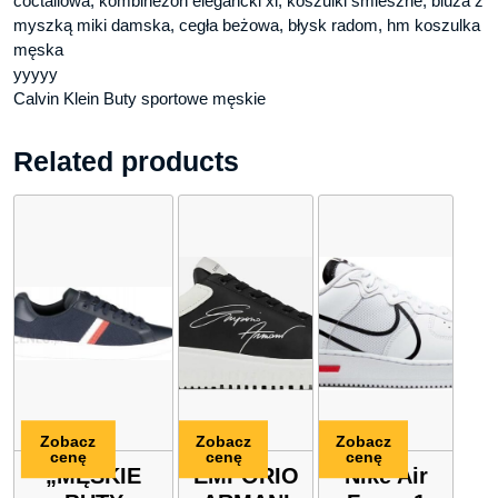
coctailowa, kombinezon elegancki xl, koszulki smieszne, bluza z
myszką miki damska, cegła beżowa, błysk radom, hm koszulka
męska
yyyyy
Calvin Klein Buty sportowe męskie
Related products
Zobacz
Zobacz
Zobacz
cenę
cenę
cenę
„MĘSKIE
EMPORIO
Nike Air