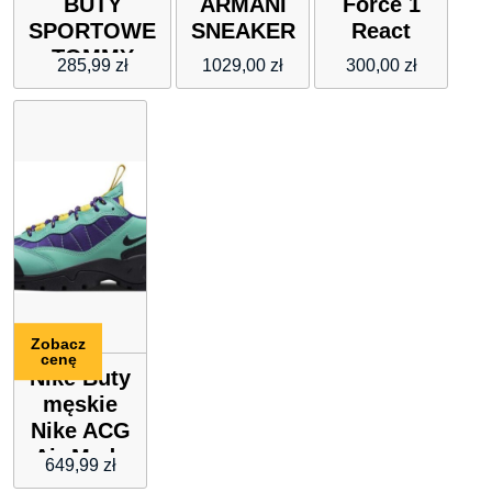
BUTY
ARMANI
Force 1
SPORTOWE
SNEAKER
React
TOMMY
285,99
zł
1029,00
zł
300,00
zł
HILFIGER
NIEBIESKIE”
Zobacz
cenę
Nike Buty
męskie
Nike ACG
Air Mada
649,99
zł
– Zieleń