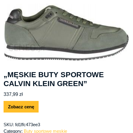
„MĘSKIE BUTY SPORTOWE
CALVIN KLEIN GREEN”
337,99
zł
Zobacz cenę
SKU:
fd1ffc473ee3
Category:
Buty sportowe męskie