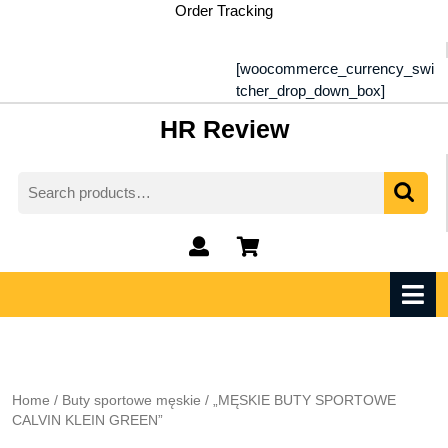
Skip
Order Tracking
to
content
[woocommerce_currency_swi
tcher_drop_down_box]
HR Review
Search
for:
My
shopping
Account
cart
O
M
Home
/
Buty sportowe męskie
/ „MĘSKIE BUTY SPORTOWE
CALVIN KLEIN GREEN”