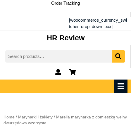
Skip
Order Tracking
to
content
[woocommerce_currency_swi
tcher_drop_down_box]
HR Review
Search
for:
My
shopping
Account
cart
O
M
Home
/
Marynarki i żakiety
/ Marella marynarka z domieszką wełny
dwurzędowa wzorzysta