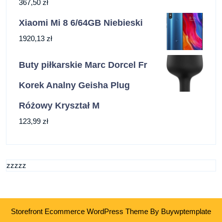
367,50
zł
Xiaomi Mi 8 6/64GB Niebieski
1920,13
zł
Buty piłkarskie Marc Dorcel Fr
Korek Analny Geisha Plug
Różowy Kryształ M
123,99
zł
zzzzz
Storefront Ecommerce WordPress Theme
By Buywptemplate