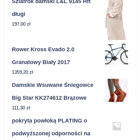
Szlafrok damski L&L 9145 Hft
długi
197,00
zł
Rower Kross Evado 2.0
Granatowy Biały 2017
1359,20
zł
Damskie Wsuwane Śniegowce
Big Star KK274612 Brązowe
111,30
zł
pokryta powłoką PLATING o
podwyższonej odporności na