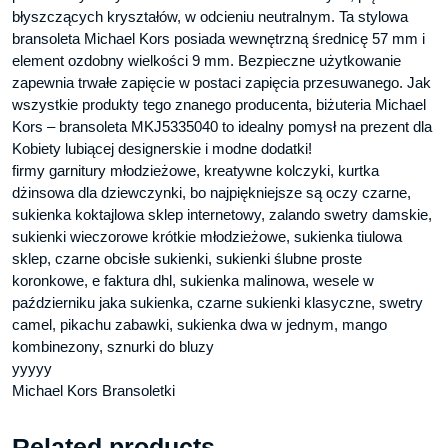
błyszczących kryształów, w odcieniu neutralnym. Ta stylowa
bransoleta Michael Kors posiada wewnętrzną średnicę 57 mm i
element ozdobny wielkości 9 mm. Bezpieczne użytkowanie
zapewnia trwałe zapięcie w postaci zapięcia przesuwanego. Jak
wszystkie produkty tego znanego producenta, biżuteria Michael
Kors – bransoleta MKJ5335040 to idealny pomysł na prezent dla
Kobiety lubiącej designerskie i modne dodatki!
firmy garnitury młodzieżowe, kreatywne kolczyki, kurtka
dżinsowa dla dziewczynki, bo najpiękniejsze są oczy czarne,
sukienka koktajlowa sklep internetowy, zalando swetry damskie,
sukienki wieczorowe krótkie młodzieżowe, sukienka tiulowa
sklep, czarne obcisłe sukienki, sukienki ślubne proste
koronkowe, e faktura dhl, sukienka malinowa, wesele w
październiku jaka sukienka, czarne sukienki klasyczne, swetry
camel, pikachu zabawki, sukienka dwa w jednym, mango
kombinezony, sznurki do bluzy
yyyyy
Michael Kors Bransoletki
Related products