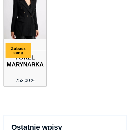
Zobacz
cenę
FOREL
MARYNARKA
752,00
zł
Ostatnie wpisy