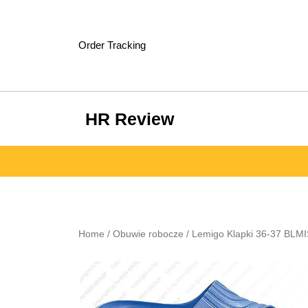
Skip
to
content
Order Tracking
HR Review
Home
/
Obuwie robocze
/ Lemigo Klapki 36-37 BLM