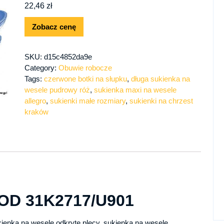
22,46
zł
Zobacz cenę
SKU:
d15c4852da9e
Category:
Obuwie robocze
Tags:
czerwone botki na słupku
,
długa sukienka na
wesele pudrowy róż
,
sukienka maxi na wesele
allegro
,
sukienki małe rozmiary
,
sukienki na chrzest
kraków
OD 31K2717/U901
ukienka na wesele odkryte plecy, sukienka na wesele