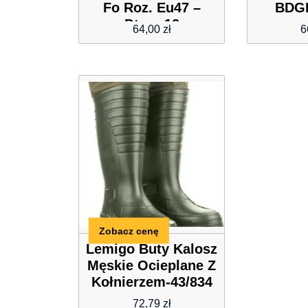
Fo Roz. Eu47 –
BDG
Dtrme12
64,00
zł
6
Zobacz cenę
Lemigo Buty Kalosz
Męskie Ocieplane Z
Kołnierzem-43/834
72,79
zł