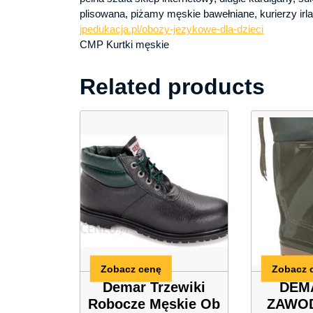
plisowana, piżamy męskie bawełniane, kurierzy irl
jpedukacja.pl/obozy-jezykowe-dla-dzieci
CMP Kurtki męskie
Related products
Zobacz cenę
Zobacz 
Demar Trzewiki
DEM
Robocze Męskie Ob
ZAWOD