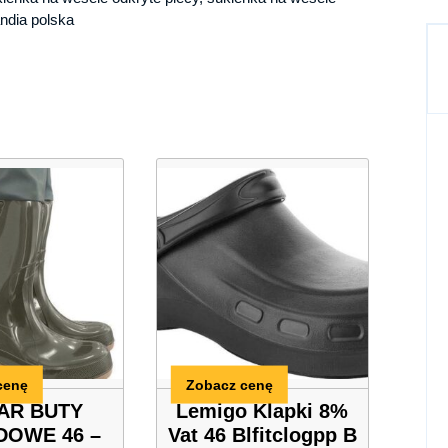
andia polska
cenę
Zobacz cenę
AR BUTY
Lemigo Klapki 8%
OWE 46 –
Vat 46 Blfitclogpp B