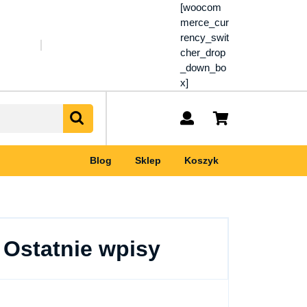
[woocom
merce_cur
rency_swit
cher_drop
_down_bo
x]
My
shopping
Account
cart
Blog
Sklep
Koszyk
Ostatnie wpisy