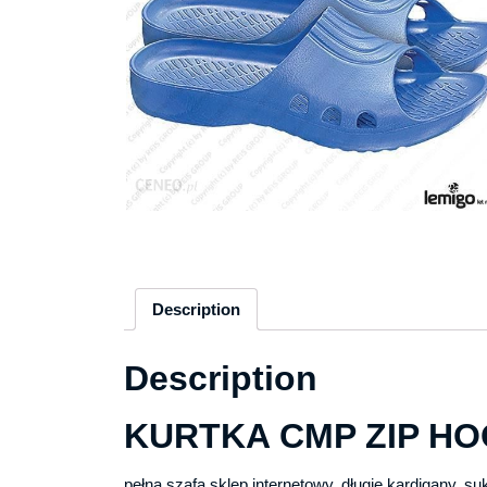
Description
Description
KURTKA CMP ZIP HO
pełna szafa sklep internetowy, długie kardigany, s